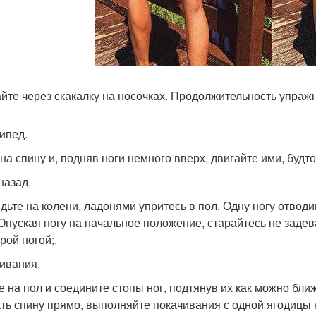
йте через скакалку на носочках. Продолжительность упражне
ипед.
 на спину и, подняв ноги немного вверх, двигайте ими, будто
назад.
дьте на колени, ладонями упритесь в пол. Одну ногу отвод
 Опуская ногу на начальное положение, старайтесь не заде
рой ногой;.
ивания.
е на пол и соедините стопы ног, подтянув их как можно бли
ть спину прямо, выполняйте покачивания с одной ягодицы н