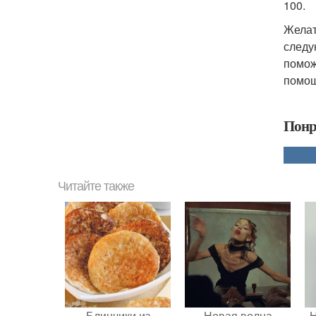
100.
Желат
следу
помож
помощ
Понр
Читайте также
Блинчики из
Новая волна
Н