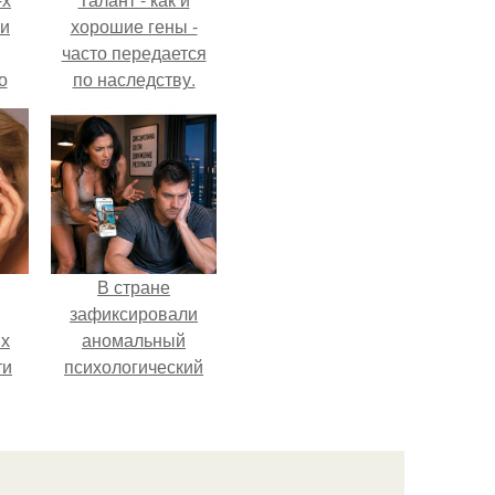
ли
хорошие гены -
часто передается
о
по наследству.
м
й
сти.
В стране
зафиксировали
их
аномальный
ти
психологический
сдвиг: переоценка
вей
ценностей и
.
жесткая депрессия
теперь настигают