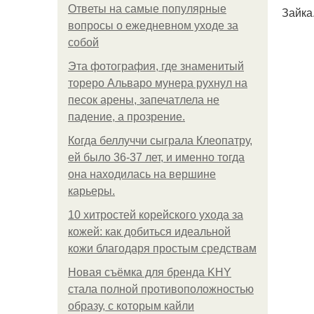
Ответы на самые популярные
Зайка
вопросы о ежедневном уходе за
собой
Эта фотография, где знаменитый
тореро Альваро мунера рухнул на
песок арены, запечатлела не
падение, а прозрение.
Когда беллуччи сыграла Клеопатру,
ей было 36-37 лет, и именно тогда
она находилась на вершине
карьеры.
10 хитростей корейского ухода за
кожей: как добиться идеальной
кожи благодаря простым средствам
Новая съёмка для бренда KHY
стала полной противоположностью
образу, с которым кайли