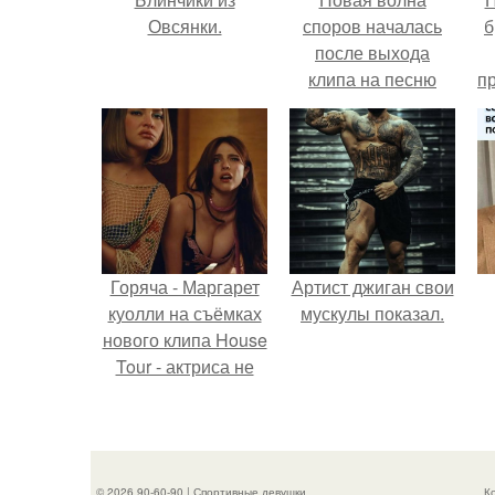
Овсянки.
споров началась
б
после выхода
клипа на песню
п
Petal.
о
Горяча - Маргарет
Артист джиган свои
куолли на съёмках
мускулы показал.
нового клипа House
Tour - актриса не
только появилась в
кадре, но и
выступила в роли
сорежиссёра
© 2026 90-60-90 | Спортивные девушки
К