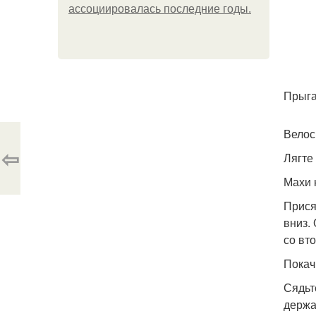
ассоциировалась последние годы.
Прыга
Велос
⇦
Лягте
Махи 
Прися
вниз.
со вто
Покач
Сядьт
держа