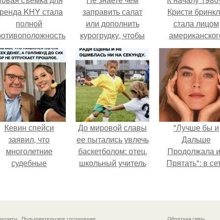
ренда KHY стала
заправить салат
Кристи бринк
полной
или дополнить
стала лицом
ротивоположностью
курогрудку, чтобы
американског
бразу, с которым
не набрать
моделинга и
кайли
ненужных калорий?
главным
ассоциировалась
воплощение
последние годы.
естественно
привлекательно
Кевин спейси
До мировой славы
"Лучше бы и
заявил, что
ее пытались увлечь
Дальше
многолетние
баскетболом: отец,
Продолжала 
судебные
школьный учитель
Прятать": в се
разбирательства
физкультуры и
обсудили
практически
поклонник этой
внешность сыно
уничтожили его
игры, записал дочь
Шерон стоун
состояние.
в секцию.
онтакты
Пользовательское соглашение
Обратная связь