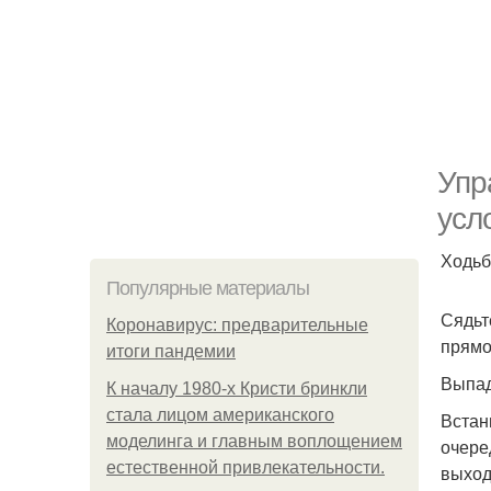
Упр
усл
Ходьб
Популярные материалы
Сядьт
Коронавирус: предварительные
прямо
итоги пандемии
Выпад
К началу 1980-х Кристи бринкли
стала лицом американского
Встан
моделинга и главным воплощением
очере
естественной привлекательности.
выход