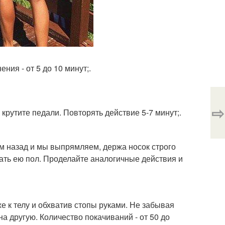
ния - от 5 до 10 минут;.
⇨
 крутите педали. Повторять действие 5-7 минут;.
им назад и мы выпрямляем, держа носок строго
вать ею пол. Проделайте аналогичные действия и
же к телу и обхватив стопы руками. Не забывая
а другую. Количество покачиваний - от 50 до