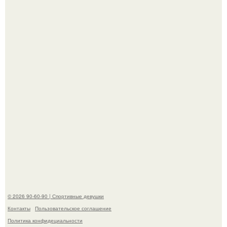
Джастин и хейли бибер, которые в прошлом месяце
отметили восьмую годовщину помолвки, показали новые
фото с совместного отдыха.
"Я уже год Пытаюсь Просто Выжить": Анна седокова
разрыдалась из-за жесткой травли и проклятий в сети.
© 2026 90-60-90 | Спортивные девушки
Контакты
Пользовательское соглашение
Политика конфидециальности