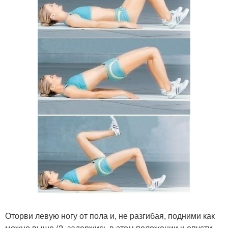
Оторви левую ногу от пола и, не разгибая, подними как
можно выше (2. задержись в этом положении и опусти