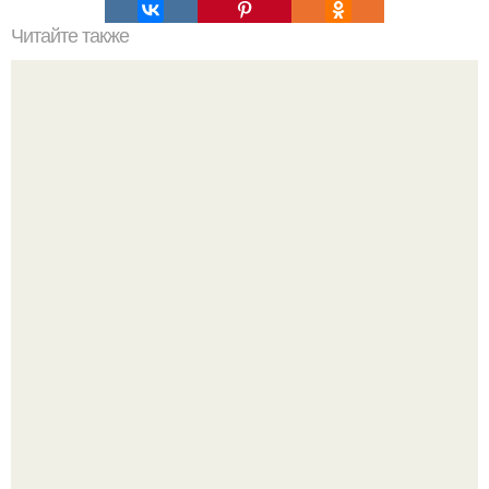
Читайте также
Жиросжигающие коктейли! Рецепт номер 1.
Сергей Лазарев купил квартиру в Майами за 1 миллион
долларов.