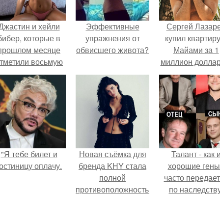
Джастин и хейли
Эффективные
Сергей Лазар
бибер, которые в
упражнения от
купил квартиру
прошлом месяце
обвисшего живота?
Майами за 1
тметили восьмую
миллион доллар
годовщину
омолвки, показали
новые фото с
совместного
отдыха.
"Я тебе билет и
Новая съёмка для
Талант - как 
остиницу оплачу.
бренда KHY стала
хорошие гены
полной
часто передае
противоположностью
по наследству
образу, с которым
кайли