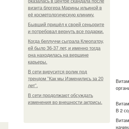
оказалась в центре скандала после
визита блогера Марины ильиной в
её косметологическую клинику.
Бывший пришёл к своей сеньорите
и потребовал вернуть все подарки.
Когда беллуччи сыграла Клеопатру,
ей было 36-37 лет, и именно тогда
она находилась на вершине
карьеры.
В сети вирусится ролик под
трендом "Как мы Изменились за 20
Витам
лет".
орган
В сети продолжают обсуждать
изменения во внешности актрисы.
Витам
В 2 с
Витам
начин