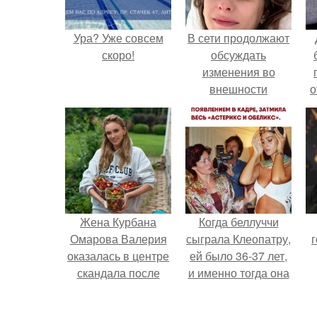
Ура? Уже совсем
В сети продолжают
скоро!
обсуждать
изменения во
внешности
о
актрисы.
п
Жена Курбана
Когда беллуччи
Омарова Валерия
сыграла Клеопатру,
г
оказалась в центре
ей было 36-37 лет,
скандала после
и именно тогда она
визита блогера
находилась на
Марины ильиной в
вершине карьеры.