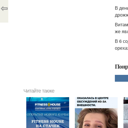
⇦
В ден
дрожж
Витам
же яв
В 6 с
ореха
Понр
Читайте также