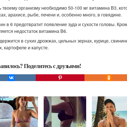
ь твоему организму необходимо 50-100 мг витамина B3, ко
ах, арахисе, рыбе, печени и, особенно много, в говядине.
ин в 6 предотвратит появление зуда и сухости головы. Кром
ляется недостаток витамина B6.
одержится в сухих дрожжах, цельных зернах, курице, свинине
х, картофеле и капусте.
авилось? Поделитесь с друзьями!