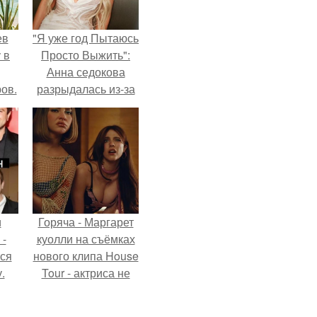
ев
"Я уже год Пытаюсь
 в
Просто Выжить":
Анна седокова
ов.
разрыдалась из-за
жесткой травли и
проклятий в сети.
и
Горяча - Маргарет
 -
куолли на съёмках
тся
нового клипа House
.
Tour - актриса не
только появилась в
кадре, но и