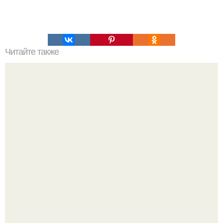
Читайте также
Средние женские стрижки: 10 модных вариантов для
лица любого типа