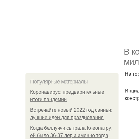
В к
мил
На то
Популярные материалы
Инцид
Коронавирус: предварительные
конст
итоги пандемии
Встречайте новый 2022 год свиньи:
лучшие идеи для празднования
Когда беллуччи сыграла Клеопатру,
ей было 36-37 лет, и именно тогда