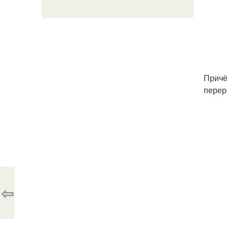
Причё
перер
⇦