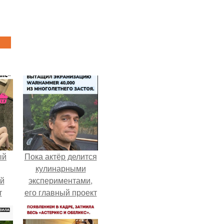
ый
Пока актёр делится
кулинарными
ей
экспериментами,
т
его главный проект
сделал серьёзный
шаг вперёд.