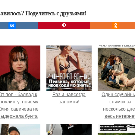
авилось? Поделитесь с друзьями!
От поп - баллад к
Раз и навсегда
Один случайн
роулингу: почему
запомни!
снимок за
лия савичева не
несколько дн
выдержала бунта
весь интерне
собственной
облетел.
аудитории.