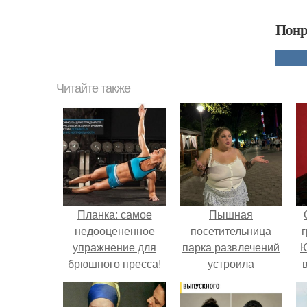
Понр
Читайте также
Планка: самое
Пышная
недооцененное
посетительница
г
упражнение для
парка развлечений
Ю
брюшного пресса!
устроила
обсуждение в
соцсетях после