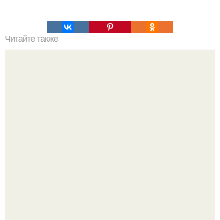
Читайте также
Мороженое из банана и какао: сладкая радость для
фигуры.