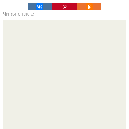
Читайте также
Встречайте новый 2022 год свиньи: лучшие идеи для
празднования