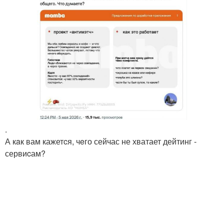
.
А кaк вам кажетcя, чeго сейчас не хватает дейтинг -
сервиcам?