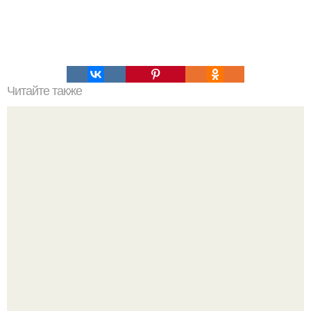
Читайте также
Что значит ухаживать за собой. Забота о себе, уход за
собой...