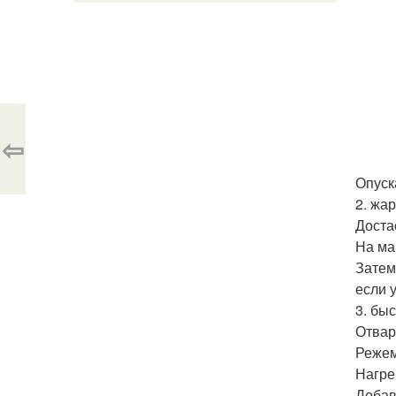
⇦
Опуск
2. жа
Доста
На ма
Затем
если 
3. бы
Отвар
Режем
Нагре
Добав