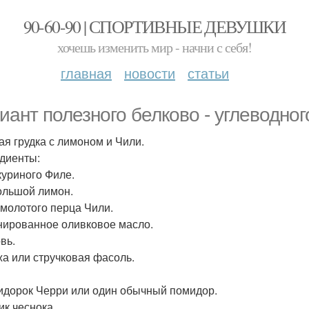
90-60-90 | СПОРТИВНЫЕ ДЕВУШКИ
хочешь изменить мир - начни с себя!
главная
новости
статьи
иант полезного белково - углеводног
ая грудка с лимоном и Чили.
диенты:
 куриного Филе.
ольшой лимон.
. молотого перца Чили.
ированное оливковое масло.
вь.
а или стручковая фасоль.
идорок Черри или один обычный помидор.
ик чеснока.