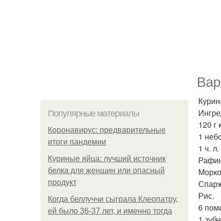
Вар
Курин
Ингре
Популярные материалы
120 г
Коронавирус: предварительные
1 неб
итоги пандемии
1 ч. л
Куриные яйца: лучший источник
Рафин
белка для женщин или опасный
Морко
продукт
Спарж
Рис.
Когда беллуччи сыграла Клеопатру,
6 пом
ей было 36-37 лет, и именно тогда
1 зубч