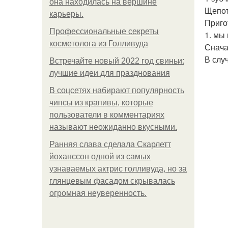
она находилась на вершине
Щепот
карьеры.
Приго
Профессиональные секреты
1. мы
косметолога из Голливуда
Снача
В слу
Встречайте новый 2022 год свиньи:
лучшие идеи для празднования
В соцсетях набирают популярность
чипсы из крапивы, которые
пользователи в комментариях
называют неожиданно вкусными.
Ранняя слава сделала Скарлетт
йоханссон одной из самых
узнаваемых актрис голливуда, но за
глянцевым фасадом скрывалась
огромная неуверенность.