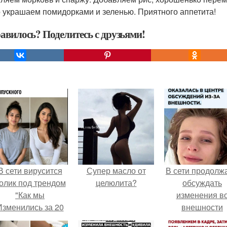
 украшаем помидорками и зеленью. Приятного аппетита!
авилось? Поделитесь с друзьями!
В сети вирусится
Супер масло от
В сети продолж
олик под трендом
целюлита?
обсуждать
"Как мы
изменения в
Изменились за 20
внешности
лет".
актрисы.