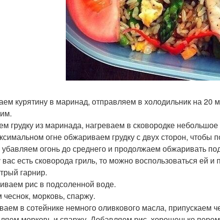
аем курятину в маринад, отправляем в холодильник на 20 м
рим.
ем грудку из маринада, нагреваем в сковородке небольшое
ксимальном огне обжариваем грудку с двух сторон, чтобы 
 убавляем огонь до среднего и продолжаем обжаривать под 
у вас есть сковорода гриль, то можно воспользоваться ей и 
стрый гарнир.
иваем рис в подсоленной воде.
 чеснок, морковь, спаржу.
ваем в сотейнике немного оливкового масла, припускаем че
ляем морковь и спаржу. Добавляем рис, хорошенько перем