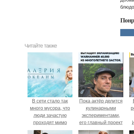
блюдо
Понр
Читайте также
В сети стало так
Пока актёр делится
много мусора, что
кулинарными
р
люди зачастую
экспериментами,
проходят мимо
его главный проект
чего-то очень
сделал серьёзный