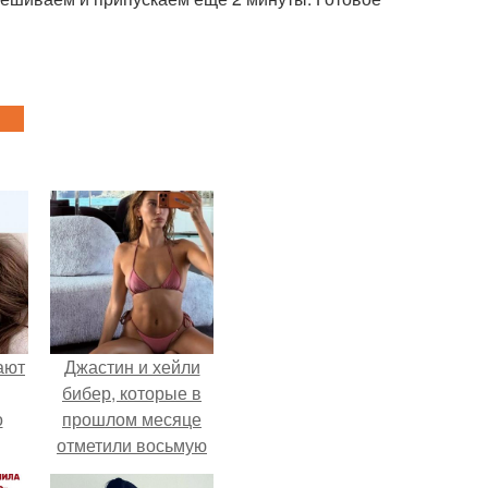
ают
Джастин и хейли
бибер, которые в
о
прошлом месяце
отметили восьмую
годовщину