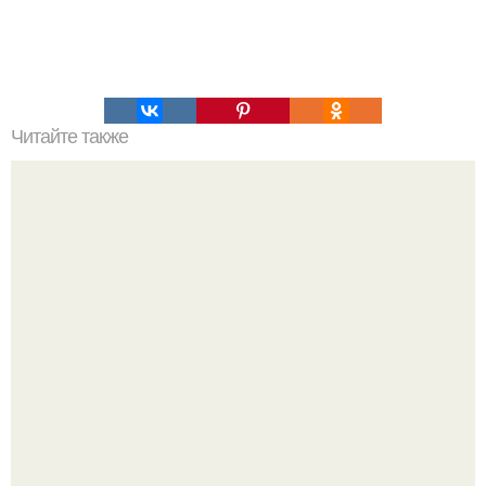
Читайте также
Выбор головных уборов для женщин старше 40 лет:
стиль и комфорт