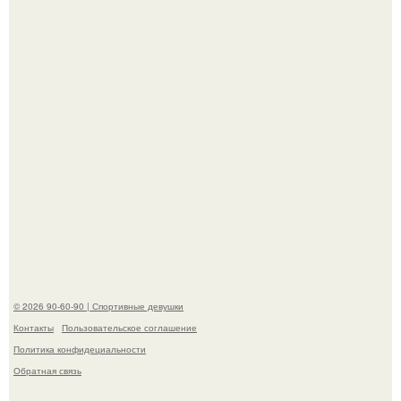
песню Petal.
К началу 1980-х Кристи бринкли стала лицом
американского моделинга и главным воплощением
естественной привлекательности.
© 2026 90-60-90 | Спортивные девушки
Контакты
Пользовательское соглашение
Политика конфидециальности
Обратная связь