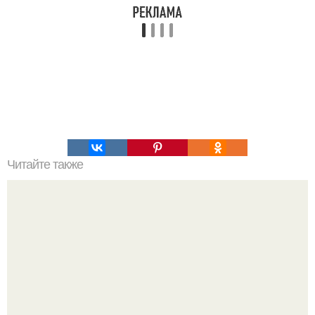
Читайте также
Что можно есть на ночь, чтобы похудеть и сжигать
лишний жир!