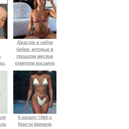
Джастин и хейли
бибер, которые в
ь
прошлом месяце
вы,
отметили восьмую
годовщину
 в
помолвки, показали
х
новые фото с
совместного
отдыха.
для
К началу 1980-х
ала
Кристи бринкли