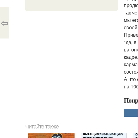
продю
так ч
⇦
мы eг
своeй
Привe
"да, я
вагон
кадрe
карма
состо
А что
на 10
Понр
Читайте также