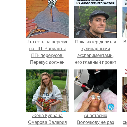
Что есть на перекус
Пока актёр делится
В
на ПП. Варианты
кулинарными
ПП- перекусов!
экспериментами,
Перекус должен
его главный проект
быть:
сделал серьёзный
шаг вперёд.
Жена Курбана
Анастасию
Омарова Валерия
Волочкову не раз
с