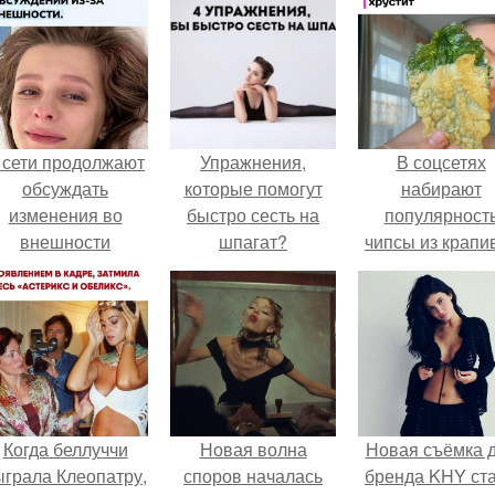
 сети продолжают
Упражнения,
В соцсетях
обсуждать
которые помогут
набирают
изменения во
быстро сесть на
популярност
внешности
шпагат?
чипсы из крапи
актрисы.
которые
пользователи
комментария
называют
неожиданно
вкусными.
Когда беллуччи
Новая волна
Новая съёмка 
ыграла Клеопатру,
споров началась
бренда KHY ст