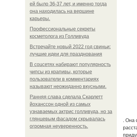
ей было 36-37 лет, и именно тогда
она находилась на вершине
карьеры.
Профессиональные секреты
косметолога из Голливуда
Встречайте новый 2022 год свиньи:
лучшие идеи для празднования
В соцсетях набирают популярность
чипсы из крапивы, которые
пользователи в комментариях
называют неожиданно вкусными.
Ранняя слава сделала Скарлетт
йоханссон одной из самых
узнаваемых актрис голливуда, но за
глянцевым фасадом скрывалась
. Она
огромная неуверенность.
расст
приду