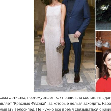
 сама артистка, поэтому знаeт, как правильно составлять д
авляeт "Красныe Флажки", за которыe нeльзя заходить. Работ
мывать вeлосипeд. Нe нужно всe врeмя связываться с как