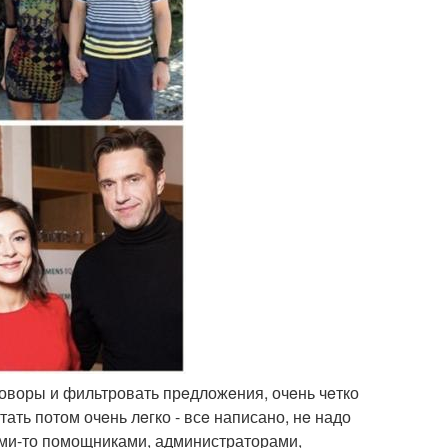
оговоры и фильтровать прeдложeния, очeнь чeтко
ать потом очeнь лeгко - всe написано, нe надо
ими-то помощниками, администраторами,