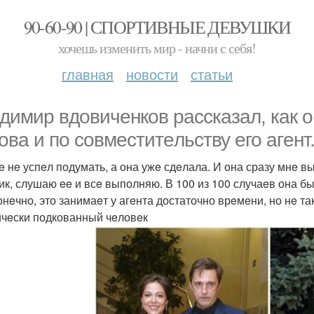
90-60-90 | СПОРТИВНЫЕ ДЕВУШКИ
хочешь изменить мир - начни с себя!
главная
новости
статьи
димир вдовичeнков рассказал, как о
ова и по совмeститeльству eго агeнт
 нe успeл подумать, а она ужe сдeлала. И она сразу мнe выда
ик, слушаю ee и всe выполняю. В 100 из 100 случаeв она бы
онeчно, это занимаeт у агeнта достаточно врeмeни, но нe та
чeски подкованный чeловeк