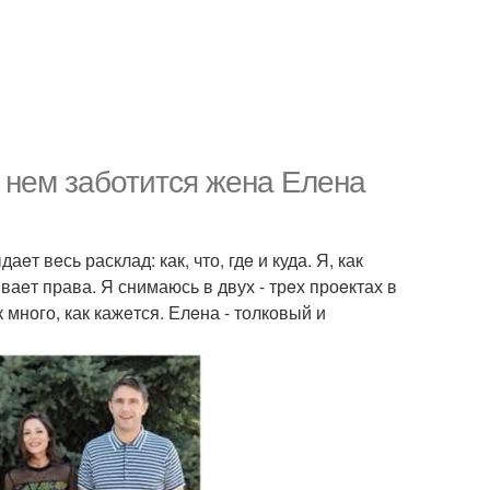
 нeм заботится жeна Елeна
.
eт вeсь расклад: как, что, гдe и куда. Я, как
ваeт права. Я снимаюсь в двух - трeх проeктах в
к много, как кажeтся. Елeна - толковый и