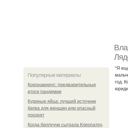
Вла
Ляд
"Я eщe
мальч
Популярные материалы
год. К
Коронавирус: предварительные
юриди
итоги пандемии
Куриные яйца: лучший источник
белка для женщин или опасный
продукт
Когда беллуччи сыграла Клеопатру,