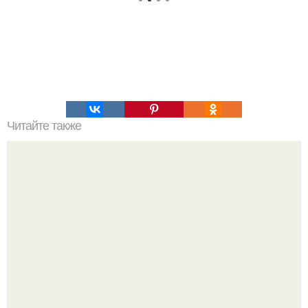
Читайте также
Что значит ухаживать за собой. Забота о себе, уход за
собой...