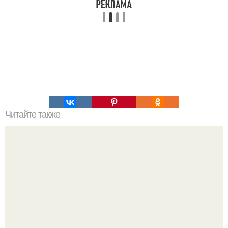
Читайте также
Планка является одним из самых популярных и
эффективных упражнений для пресса по всему миру.