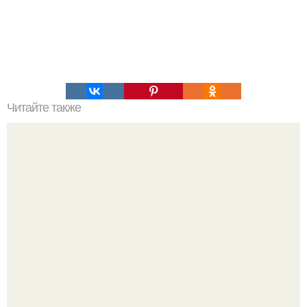
Читайте также
Мороженое из банана и какао: сладкая радость для
фигуры.