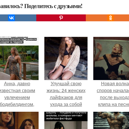
авилось? Поделитесь с друзьями!
Анна, давно
Улучшай свою
Новая волна
известная своим
жизнь: 24 женских
споров начала
увлечением
лайфхаков для
после выход
бодибилдингом,
ухода за собой
клипа на пес
впервые
Petal.
опробовала себя
в роли модели.