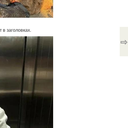
т в заголовках.
⇨