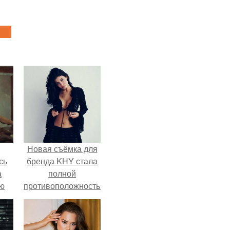
Новая съёмка для
сь
бренда KHY стала
а
полной
ню
противоположностью
образу, с которым
кайли
ассоциировалась