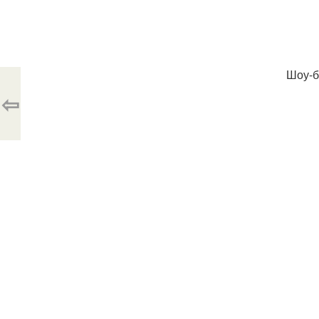
Шоу-би
⇦