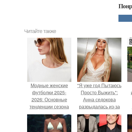
Понр
Читайте также
Модные женские
"Я уже год Пытаюсь
футболки 2025-
Просто Выжить":
2026: Основные
Анна седокова
тенденции сезона
разрыдалась из-за
жесткой травли и
проклятий в сети.
п