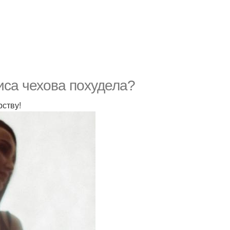
иса чехова похудела?
рству!