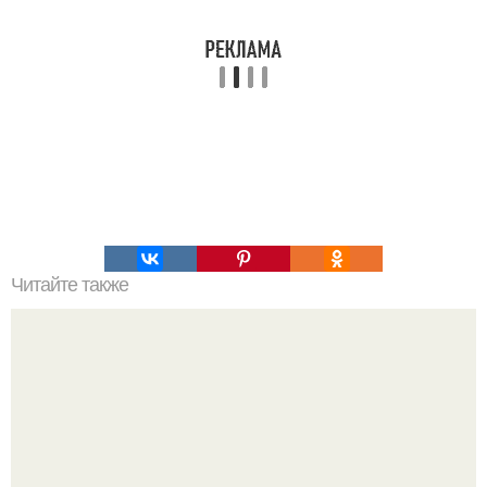
Читайте также
Пп рецепты из кабачка. ПП- Ужин: лазанья из кабачков.