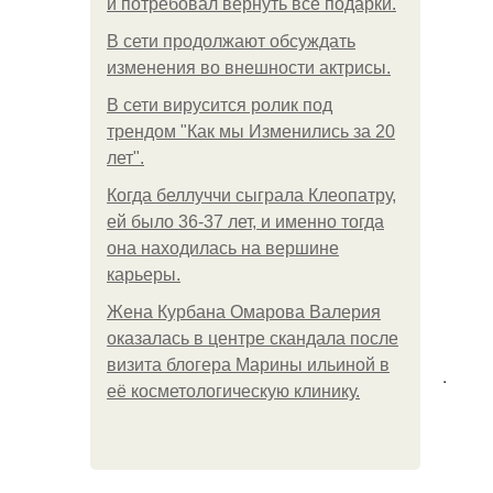
и потребовал вернуть все подарки.
В сети продолжают обсуждать
изменения во внешности актрисы.
В сети вирусится ролик под
трендом "Как мы Изменились за 20
лет".
Когда беллуччи сыграла Клеопатру,
ей было 36-37 лет, и именно тогда
она находилась на вершине
карьеры.
Жена Курбана Омарова Валерия
оказалась в центре скандала после
визита блогера Марины ильиной в
.
её косметологическую клинику.