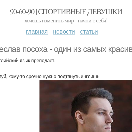
90-60-90 | СПОРТИВНЫЕ ДЕВУШКИ
хочешь изменить мир - начни с себя!
главная
новости
статьи
еслав посоха - один из самых краси
глийский язык преподает.
уй, кому-то срочно нужно подтянуть инглишь