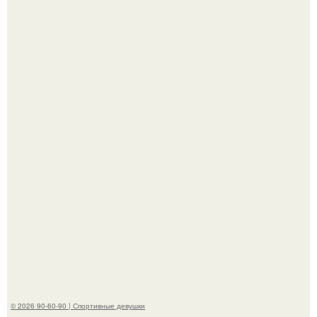
Талант - как и хорошие гены - часто передается по
наследству.
Горяча - Маргарет куолли на съёмках нового клипа
House Tour - актриса не только появилась в кадре, но и
выступила в роли сорежиссёра проекта.
© 2026 90-60-90 | Спортивные девушки