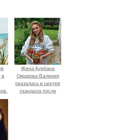
ев
Жена Курбана
 в
Омарова Валерия
оказалась в центре
ов.
скандала после
визита блогера
Марины ильиной в
её
косметологическую
клинику.