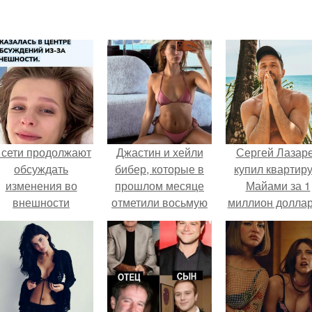
 сети продолжают
Джастин и хейли
Сергей Лазар
обсуждать
бибер, которые в
купил квартиру
изменения во
прошлом месяце
Майами за 1
внешности
отметили восьмую
миллион доллар
актрисы.
годовщину
помолвки, показали
новые фото с
совместного
отдыха.