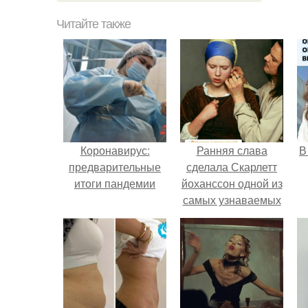
Читайте также
Коронавирус:
Ранняя слава
В
предварительные
сделала Скарлетт
итоги пандемии
йоханссон одной из
самых узнаваемых
актрис голливуда,
но за глянцевым
фасадом
скрывалась
огромная
неуверенность.