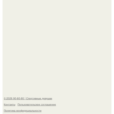
В этой истории не было подпольного кабинета и
"Мастера После Двухнедельных Курсов".
Анастасию Волочкову не раз упрекали в
приверженности устаревшим бьюти - процедурам.
© 2026 90-60-90 | Спортивные девушки
Контакты
Пользовательское соглашение
Политика конфидециальности