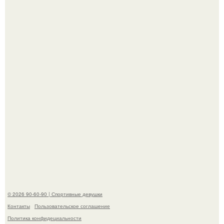
Кевин спейси заявил, что многолетние судебные
разбирательства практически уничтожили его состояние.
"Лучше бы и Дальше Продолжала их Прятать": в сети
обсудили внешность сыновей Шерон стоун.
© 2026 90-60-90 | Спортивные девушки
Контакты
Пользовательское соглашение
Политика конфидециальности