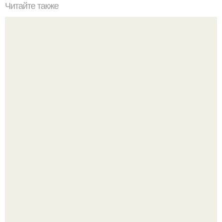
Читайте также
Знаменитая диета дюкана.
Пока актёр делится кулинарными экспериментами, его
главный проект сделал серьёзный шаг вперёд.