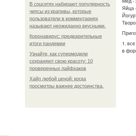
Мед - 
В соцсетях набирают популярность
Яйца -
чипсы из крапивы, которые
Йогурт
пользователи в комментариях
Творо
называют неожиданно вкусными.
Приго
Коронавирус: предварительные
1. вс
итоги пандемии
в фор
Узнайте, как супермодели
сохраняют свою красоту: 10
проверенных лайфхаков
Хайп любой ценой: когда
просмотры важнее достоинства.