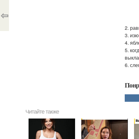
⇦
2. ра
3. из
4. яб
5. ко
выкла
6. сл
Понр
Читайте также