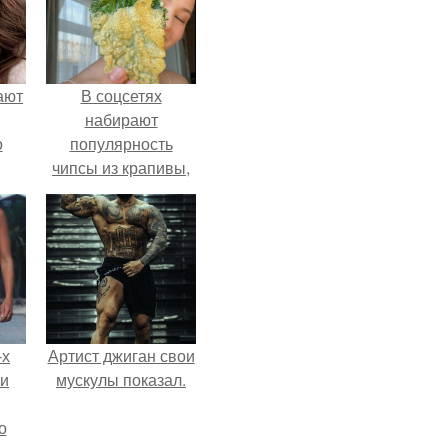
ают
В соцсетях
набирают
о
популярность
чипсы из крапивы,
которые
пользователи в
комментариях
называют
неожиданно
вкусными.
-х
Артист джиган свои
ли
мускулы показал.
о