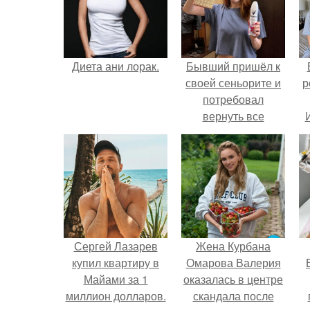
Диета ани лорак.
Бывший пришёл к
своей сеньорите и
р
потребовал
вернуть все
подарки.
Сергей Лазарев
Жена Курбана
купил квартиру в
Омарова Валерия
Майами за 1
оказалась в центре
миллион долларов.
скандала после