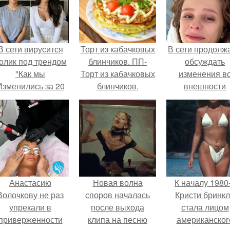
В сети вирусится
Торт из кабачковых
В сети продолж
олик под трендом
блинчиков. ПП-
обсуждать
"Как мы
Торт из кабачковых
изменения в
Изменились за 20
блинчиков.
внешности
лет".
актрисы.
Анастасию
Новая волна
К началу 1980
Волочкову не раз
споров началась
Кристи бринк
упрекали в
после выхода
стала лицом
приверженности
клипа на песню
американског