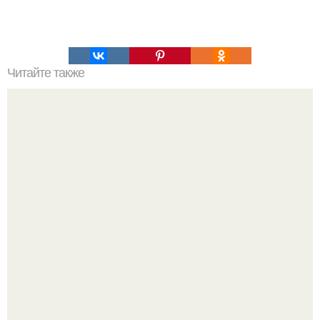
Читайте также
- Не занимайтесь прессом, не проконсультировавшись с
тренером, желательно имеющим медицинское
образование.