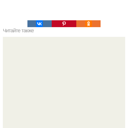
Читайте также
Что значит ухаживать за собой. Забота о себе, уход за
собой...