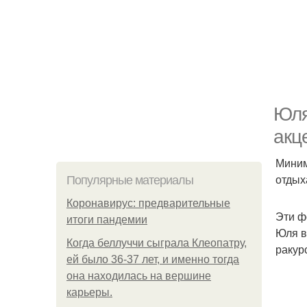
Юля
акц
Миним
отдых
Популярные материалы
Коронавирус: предварительные
Эти ф
итоги пандемии
Юля в
Когда беллуччи сыграла Клеопатру,
ракур
ей было 36-37 лет, и именно тогда
она находилась на вершине
карьеры.