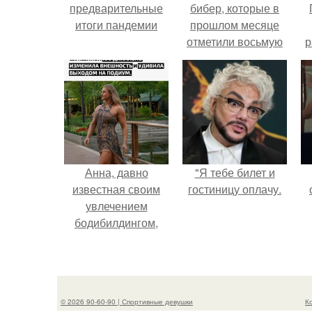
предварительные
бибер, которые в
итоги пандемии
прошлом месяце
отметили восьмую
р
годовщину
помолвки, показали
новые фото с
совместного
отдыха.
Анна, давно
"Я тебе билет и
известная своим
гостиницу оплачу.
увлечением
бодибилдингом,
впервые
попробовала себя
в роли модели.
© 2026 90-60-90 | Спортивные девушки
К