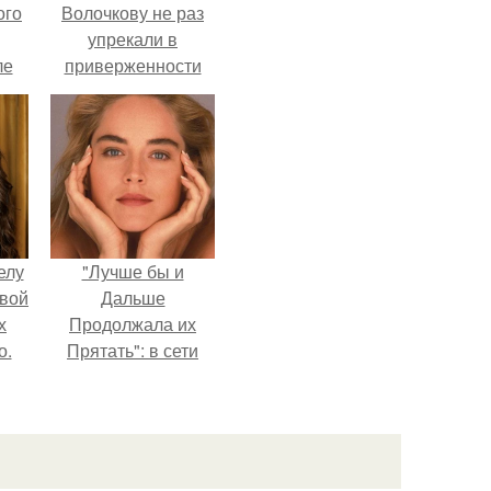
ого
Волочкову не раз
упрекали в
ле
приверженности
ых
устаревшим бьюти -
процедурам.
елу
"Лучше бы и
вой
Дальше
х
Продолжала их
о.
Прятать": в сети
обсудили
внешность сыновей
Шерон стоун.