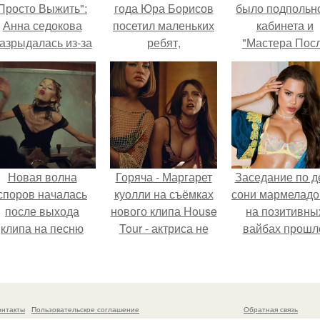
Просто Выжить":
года Юра Борисов
было подпольн
Анна седокова
посетил маленьких
кабинета и
азрыдалась из-за
ребят,
"Мастера Пос
жесткой травли и
находящихся в
Двухнедельн
проклятий в сети.
детском хосписе
Курсов".
"Дом с Маяком".
Новая волна
Горяча - Маргарет
Заседание по д
споров началась
куолли на съёмках
сони мармеладо
после выхода
нового клипа House
на позитивны
клипа на песню
Tour - актриса не
вайбах прошл
Petal.
только появилась в
кадре, но и
выступила в роли
сорежиссёра
онтакты
Пользовательское соглашение
Обратная связь
проекта.