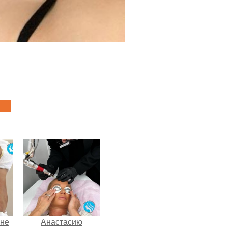
 не
Анастасию