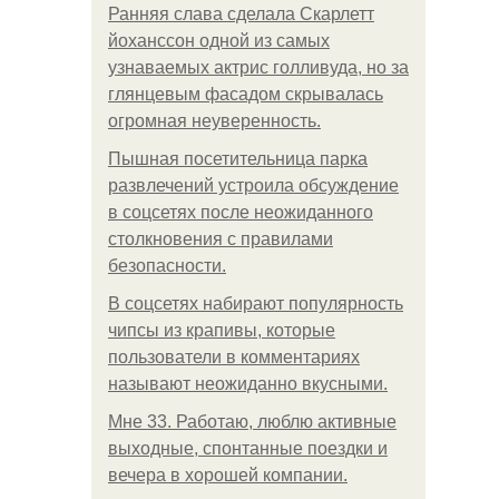
Ранняя слава сделала Скарлетт
йоханссон одной из самых
узнаваемых актрис голливуда, но за
глянцевым фасадом скрывалась
огромная неуверенность.
Пышная посетительница парка
развлечений устроила обсуждение
в соцсетях после неожиданного
столкновения с правилами
безопасности.
В соцсетях набирают популярность
чипсы из крапивы, которые
пользователи в комментариях
называют неожиданно вкусными.
Мне 33. Работаю, люблю активные
выходные, спонтанные поездки и
вечера в хорошей компании.