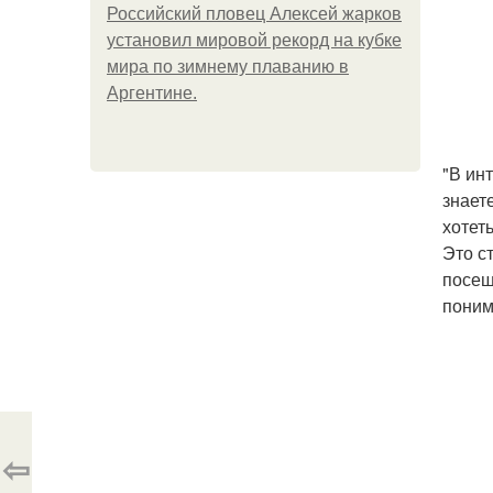
Российский пловец Алексей жарков
установил мировой рекорд на кубке
мира по зимнему плаванию в
Аргентине.
"В ин
знает
хотет
Это с
посещ
поним
⇦