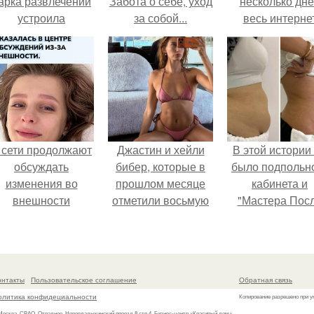
арка развлечений
Забота о себе, уход
несколько дн
устроила
за собой...
весь интерне
обсуждение в
облетел.
соцсетях после
неожиданного
столкновения с
правилами
безопасности.
 сети продолжают
Джастин и хейли
В этой истории
обсуждать
бибер, которые в
было подпольн
изменения во
прошлом месяце
кабинета и
внешности
отметили восьмую
"Мастера Пос
актрисы.
годовщину
Двухнедельн
помолвки, показали
Курсов".
новые фото с
совместного
онтакты
Пользовательское соглашение
Обратная связь
отдыха.
олитика конфидециальности
Копирование разрешено при у
 Москва, СВАО, Отрадное, Нововладыкинский проезд 8 стр.4, Бизнес-центр «Красивый дом»,