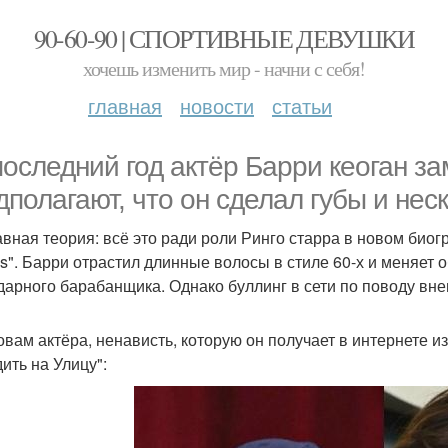
90-60-90 | СПОРТИВНЫЕ ДЕВУШКИ
хочешь изменить мир - начни с себя!
главная
новости
статьи
последний год актёр Барри кеоган за
дполагают, что он сделал губы и нес
авная теория: всё это ради роли Ринго старра в новом би
es". Барри отрастил длинные волосы в стиле 60-х и меняет 
дарного барабанщика. Однако буллинг в сети по поводу вне
овам актёра, ненависть, которую он получает в интернете из
ить на Улицу":