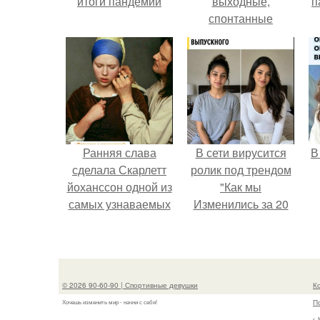
итоги пандемии
выходные,
п
спонтанные
поездки и вечера в
хорошей компании.
Ранняя слава
В сети вирусится
В
сделала Скарлетт
ролик под трендом
йоханссон одной из
"Как мы
самых узнаваемых
Изменились за 20
актрис голливуда,
лет".
но за глянцевым
фасадом
скрывалась
© 2026 90-60-90 | Спортивные девушки
К
огромная
П
Хочешь изменить мир - начни с себя!
неуверенность.
г.