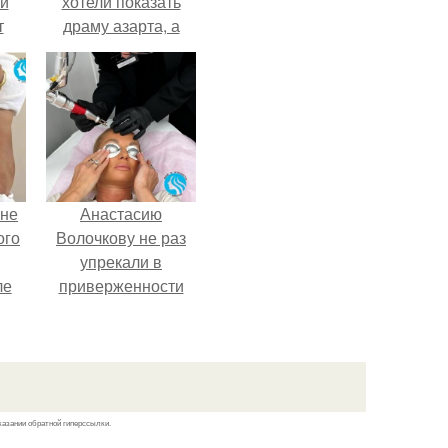
ей
хотели показать
т
драму азарта, а
получился 18+.
 не
Анастасию
ого
Волочкову не раз
упрекали в
ле
приверженности
ых
устаревшим бьюти -
процедурам.
казании обратной гиперссылки.