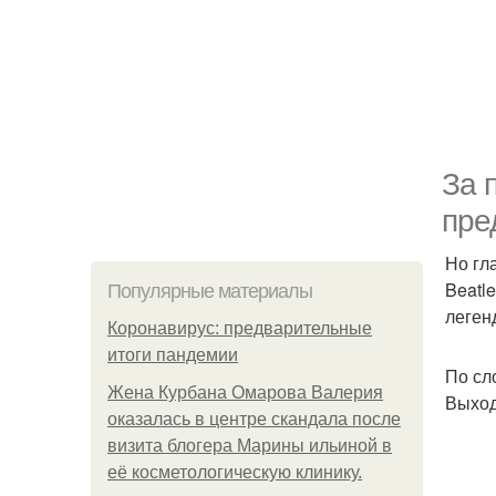
За 
пре
Но гл
Beatl
Популярные материалы
леген
Коронавирус: предварительные
итоги пандемии
По сл
Жена Курбана Омарова Валерия
Выход
оказалась в центре скандала после
визита блогера Марины ильиной в
её косметологическую клинику.