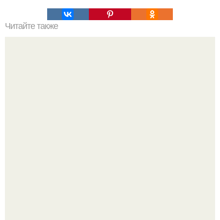
Читайте также
Исправление ошибок: 1. самое известное упражнение
на пресс - скручивания на полу.