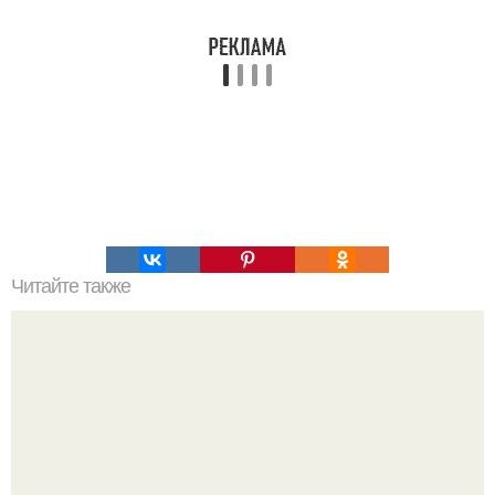
Читайте также
Лесенка? Похудеть за 5 дней на 3-8 кг реально?