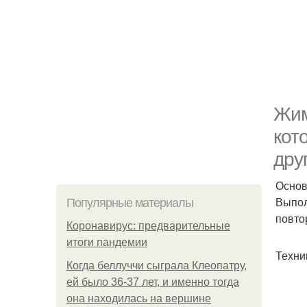
Жим
кот
дру
Основ
Выпол
Популярные материалы
повтор
Коронавирус: предварительные
итоги пандемии
Техни
Когда беллуччи сыграла Клеопатру,
ей было 36-37 лет, и именно тогда
она находилась на вершине