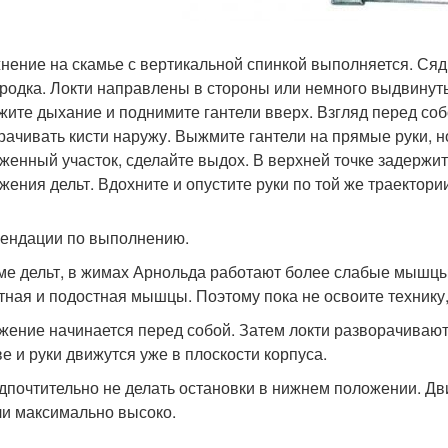
нение на скамье с вертикальной спинкой выполняется. Сядь
родка. Локти направлены в стороны или немного выдвинуты
жите дыхание и поднимите гантели вверх. Взгляд перед соб
рачивать кисти наружу. Выжмите гантели на прямые руки, н
женный участок, сделайте выдох. В верхней точке задержит
жения дельт. Вдохните и опустите руки по той же траектори
ендации по выполнению.
оме дельт, в жимах Арнольда работают более слабые мышцы
тная и подостная мышцы. Поэтому пока не освоите технику, 
ижение начинается перед собой. Затем локти разворачивают
ве и руки движутся уже в плоскости корпуса.
едпочтительно не делать остановки в нижнем положении. Д
ли максимально высоко.