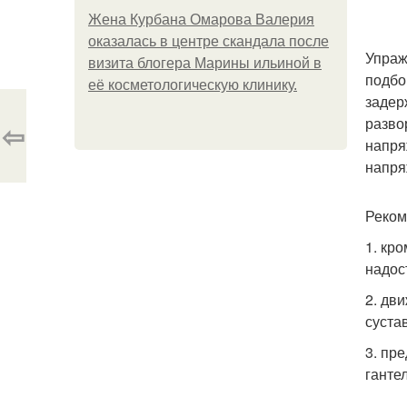
Жена Курбана Омарова Валерия
оказалась в центре скандала после
Упраж
визита блогера Марины ильиной в
подбо
её косметологическую клинику.
задер
разво
⇦
напря
напря
Реком
1. кр
надос
2. дв
суста
3. пр
ганте