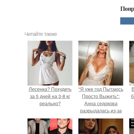
Понр
Читайте также
Лесенка? Похудеть
"Я уже год Пытаюсь
В
за 5 дней на 3-8 кг
Просто Выжить":
б
реально?
Анна седокова
разрыдалась из-за
жесткой травли и
проклятий в сети.