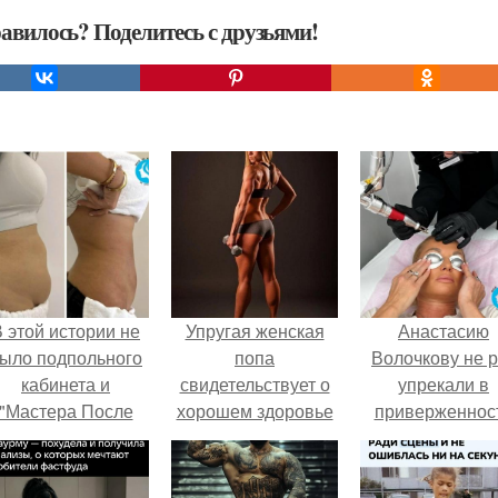
авилось? Поделитесь с друзьями!
 этой истории не
Упругая женская
Анастасию
ыло подпольного
попа
Волочкову не р
кабинета и
свидетельствует о
упрекали в
"Мастера После
хорошем здоровье
приверженнос
Двухнедельных
и о хорошей
устаревшим бью
Курсов".
физической форме
процедурам.
хозяйки.