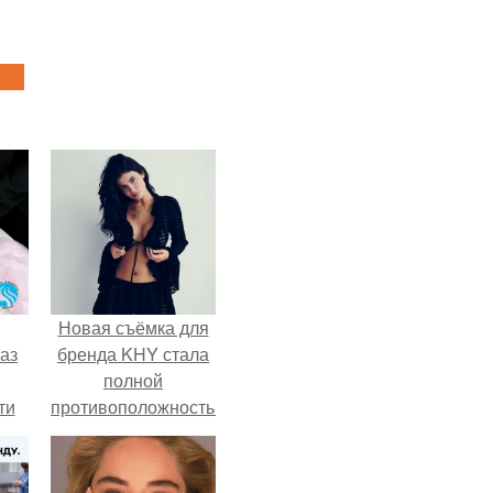
Новая съёмка для
аз
бренда KHY стала
полной
ти
противоположностью
ти -
образу, с которым
кайли
ассоциировалась