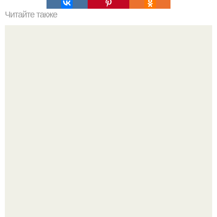
Читайте также
Как правильно ухаживать за волосами в домашних
условиях. Мытье
Пышная посетительница парка развлечений устроила