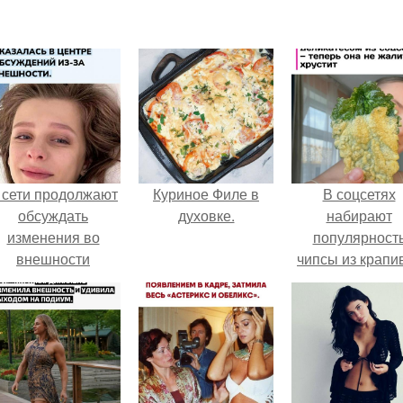
 сети продолжают
Куриное Филе в
В соцсетях
обсуждать
духовке.
набирают
изменения во
популярност
внешности
чипсы из крапи
актрисы.
которые
пользователи
комментария
называют
неожиданно
вкусными.