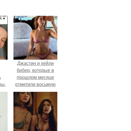
Джастин и хейли
бибер, которые в
ь
прошлом месяце
вы,
отметили восьмую
годовщину
 в
помолвки, показали
х
новые фото с
совместного
отдыха.