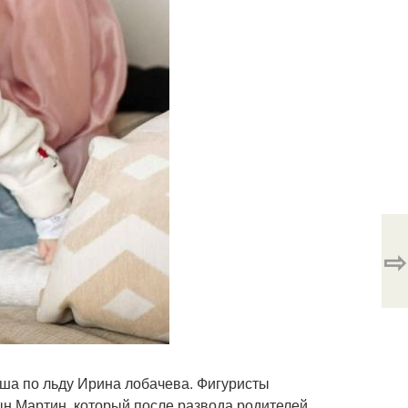
⇨
ша по льду Ирина лобачева. Фигуристы
сын Мартин, который после развода родителей