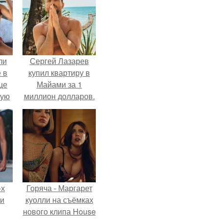
ли
Сергей Лазарев
 в
купил квартиру в
це
Майами за 1
мую
миллион долларов.
зали
с
-х
Горяча - Маргарет
ли
куолли на съёмках
нового клипа House