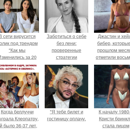
В сети вирусится
Заботиться о себе
Джастин и хей
олик под трендом
без лени:
бибер, которые
"Как мы
проверенные
прошлом меся
Изменились за 20
стратегии
отметили вось
лет".
годовщину
помолвки, пока
новые фото 
совместного
отдыха.
Когда беллуччи
"Я тебе билет и
К началу 1980
ыграла Клеопатру,
гостиницу оплачу.
Кристи бринк
й было 36-37 лет,
стала лицом