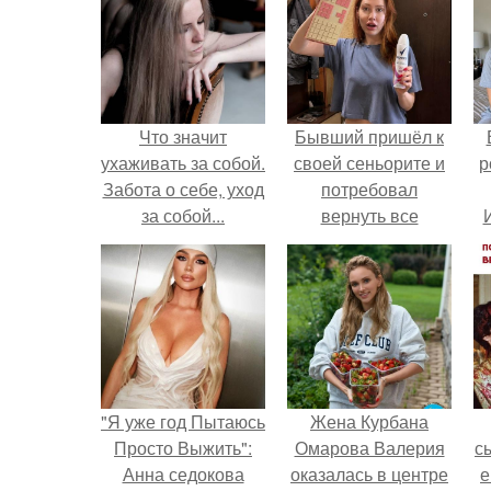
Что значит
Бывший пришёл к
ухаживать за собой.
своей сеньорите и
р
Забота о себе, уход
потребовал
за собой...
вернуть все
подарки.
"Я уже год Пытаюсь
Жена Курбана
Просто Выжить":
Омарова Валерия
с
Анна седокова
оказалась в центре
е