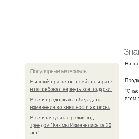
Зна
Наша 
Популярные материалы
Продю
Бывший пришёл к своей сеньорите
и потребовал вернуть все подарки.
"Спас
всем 
В сети продолжают обсуждать
изменения во внешности актрисы.
В сети вирусится ролик под
трендом "Как мы Изменились за 20
лет".