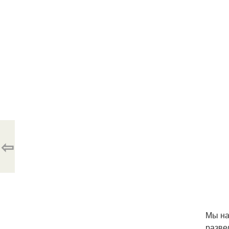
⇦
Мы на
разве