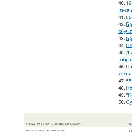
40.
18
из-за
41.
80
42.
Бр
обучи
43.
Бр
44.
Пе
45.
Дв
забра
46.
Па
холод
47.
55
48.
Не
49.
"П
50.
Су
© 2026 90-60-90 | Спортивные девушки
К
П
Хочешь изменить мир - начни с себя!