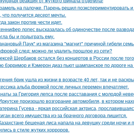
кундная реакция от жуткого финала отделила!
рамель на палочке. Парень решил поэкспериментировать и 
, что получится десерт мечты.
гда закон против чести идет.
еннифер лопес высказалась об одиночестве после развод
гла бы и подыграть ему.
анановый Паук" из магазина "магнит" причиной гибели семь
фровой след: можно ли удалить прошлое из сети?
ексей Щербаков остался без концертов в России после того
ю бэрримор и Кэмерон диаз пьют шампанское по дороге на 
гения брик ушла из жизни в возрасте 40 лет, так и не раскр
ессика альба формой после личных перемен впечатляет.
наты за Григория лепса после расставания с молодой нев
Иркутске произошло возгорание автомобиля, в котором нах
атерина Гусева - яркая российская актриса, прославившаяс
иган всего имущества из-за брачного договора лишится.
Казахстане бешеная лиса напала на девушку среди ночи и 
ились в стиле жутких хорроров.