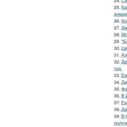
24.
Се
25.
Ка
думая
26.
Ко
27.
Дж
28.
Мо
29.
"Б
30.
Ци
31.
Ал
32.
Др
год.
33.
Ев
34.
Дж
35.
Фа
36.
В 
37.
Ек
38.
Дж
39.
В 
получ