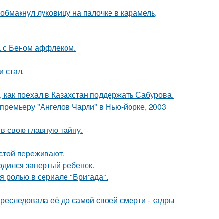
обмакнул луковицу на палочке в карамель,
а с Беном аффлеком.
и стал.
, как поехал в Казахстан поддержать Сабурова.
премьеру "Ангелов Чарли" в Нью-йорке, 2003
ыв свою главную тайну.
естой переживают.
одился запертый ребенок.
я ролью в сериале "Бригада".
преследовала её до самой своей смерти - кадры