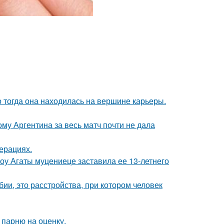
о тогда она находилась на вершине карьеры.
му Аргентина за весь матч почти не дала
ерациях.
шоу Агаты муцениеце заставила ее 13-летнего
ии, это расстройства, при котором человек
 парню на оценку.