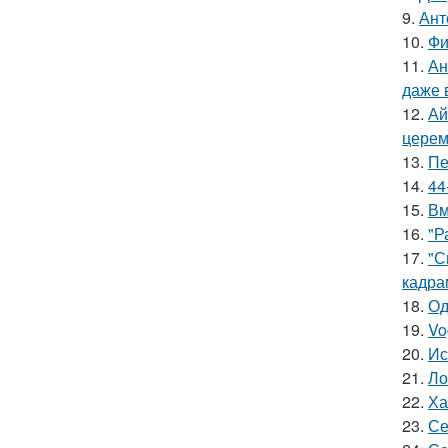
9.
Ант
10.
Фи
11.
Ан
даже 
12.
Ай
церем
13.
Пе
14.
44
15.
Вм
16.
"Р
17.
"С
кадра
18.
Од
19.
Vo
20.
Ис
21.
Ло
22.
Ха
23.
Се