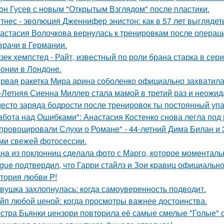
он Гусев с новым "Открытым Взглядом" после пластики.
тнес - эволюция Дженнифер энистон: как в 57 лет выглядет
астасия Волочкова вернулась к тренировкам после операции
врачи в Германии.
зек хемпстед - Райт, известный по роли брана старка в сер
онии в Лондоне.
рвая ракетка Мира арина соболенко официально захватила
-Летняя Сиенна Миллер стала мамой в третий раз и неожид
есто заряда бодрости после тренировок ты постоянный упа
абота над Ошибками": Анастасия Костенко снова легла под 
провоцировали Слухи о Романе" - 44-летний Дима Билан и 
ми свежей фотосессии.
нa из поклонниц сдeлала фото с Марго, которое момeнтальн
gue подтвердил, что Гарри стайлз и Зои кравиц официальн
тория любви P!
вушка захлопнулась: когда самоуверенность подводит.
йп любой ценой: когда просмотры важнее достоинства.
стра Бьянки цензори повторила её самые смелые "Голые" 