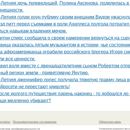
-Летняя дочь телеведущей, Полина Аксенова, поделилась в 
 внешности.
-Летняя голди хоун публику своим внешним Видом ужаснул
эд питт перед съемками в роли Ахиллеса полгода потратил 
ться навыкам владения мечом.
итни спирс сообщила о своем намерении вернуться на сцен
вица оказалась пятым музыкантом в истории, чье состоян
а афроамериканца ограбили российского блогера Игоря синя
ли все ценности.
вел воля вместе с двенадцатилетним сыном Робертом отпр
ный регион земли - приветливую Якутию.
-Летняя дженнифер лопес получила тяжелую травму лица в
йросети не перестают удивлять!
осле долгого путешествия парень наконец - то добрался до
ши медленно убивают?
онтакты
Пользовательское соглашение
Обратная связь
олитика конфидециальности
Копирование разрешено при у