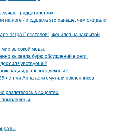
ь лучше тридцатилетних.
 на ноге - и сделала это раньше, чем ожидали
иале "Игра Престолов", женился на закрытой
 мир высокой моды.
анно вызвала бурю обсуждений в сети.
док сил чувствуешь?
нож ради идеального декольте.
35-летняя Анна асти смутили поклонников
о разлетелось в сoцсетях.
о помолвлены.
образы.