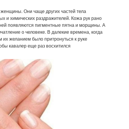
 женщины. Они чаще других частей тела
х и химических раздражителей. Кожа рук рано
а ней появляются пигментные пятна и морщины. А
печатление о человеке. В далекие времена, когда
м их желанием было притронуться к руке
тобы кавалер еще раз восхитился