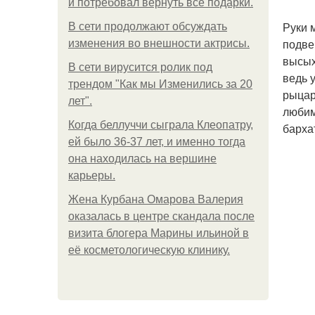
и потребовал вернуть все подарки.
Руки 
В сети продолжают обсуждать
подве
изменения во внешности актрисы.
высых
В сети вирусится ролик под
ведь 
трендом "Как мы Изменились за 20
рыцар
лет".
любим
Когда беллуччи сыграла Клеопатру,
барха
ей было 36-37 лет, и именно тогда
она находилась на вершине
карьеры.
Жена Курбана Омарова Валерия
оказалась в центре скандала после
визита блогера Марины ильиной в
её косметологическую клинику.