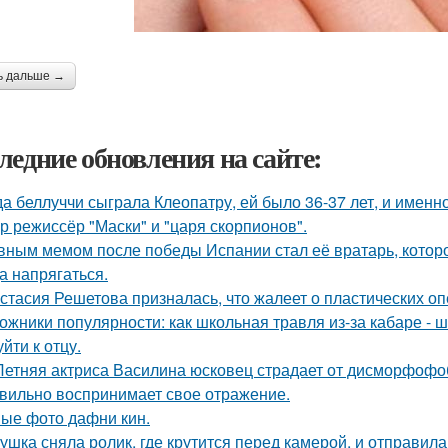
ь дальше →
ледние обновления на сайте:
да беллуччи сыграла Клеопатру, ей было 36-37 лет, и именн
р режиссёр "Маски" и "царя скорпионов".
вным мемом после победы Испании стал её вратарь, которо
а напрягаться.
стасия Решетова призналась, что жалеет о пластических оп
ожники популярности: как школьная травля из-за кабаре - 
йти к отцу.
Летняя актриса Василина юсковец страдает от дисморфофоб
вильно воспринимает свое отражение.
ые фото дафни кин.
ушка сняла ролик, где крутится перед камерой, и отправила