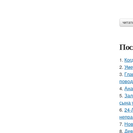
читат
Пос
1.
Ког
2.
Уме
3.
Гла
повод
4.
Ана
5.
Зал
сына у
6.
24-
непра
7.
Нов
8.
Дев