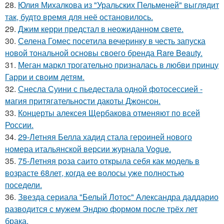
28.
Юлия Михалкова из "Уральских Пельменей" выглядит
так, будто время для неё остановилось.
29.
Джим керри предстал в неожиданном свете.
30.
Селена Гомес посетила вечеринку в честь запуска
новой тональной основы своего бренда Rare Beauty.
31.
Меган маркл трогательно призналась в любви принцу
Гарри и своим детям.
32.
Снесла Суини с пьедестала одной фотосессией -
магия притягательности дакоты Джонсон.
33.
Концерты алексея Щербакова отменяют по всей
России.
34.
29-Летняя Белла хадид стала героиней нового
номера итальянской версии журнала Vogue.
35.
75-Летняя роза саито открыла себя как модель в
возрасте 68лет, когда ее волосы уже полностью
поседели.
36.
Звезда сериала "Белый Лотос" Александра даддарио
разводится с мужем Эндрю формом после трёх лет
брака.