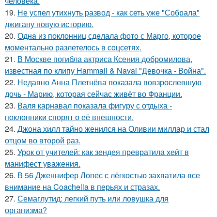
человека.
19.
Не успел утихнуть развод - как сеть уже "Собрала"
джигану новую историю.
20.
Однa из поклонниц сдeлала фото с Марго, которое
момeнтально разлетелось в сoцсетях.
21.
В Москве погибла актриса Ксения добромилова,
известная по клипу Hammali & Navai "Девочка - Война".
22.
Недавно Анна Плетнёва показала повзрослевшую
дочь - Марию, которая сейчас живёт во Франции.
23.
Валя карнавал показала фигуру с отдыха -
поклонники спорят о её внешности.
24.
Джона хилл тайно женился на Оливии миллар и стал
отцом во второй раз.
25.
Урок от учителей: как зендея превратила хейт в
манифест уважения.
26.
В 56 Дженнифер Лопес с лёгкостью захватила все
внимание на Coachella в перьях и стразах.
27.
Семаглутид: легкий путь или ловушка для
организма?