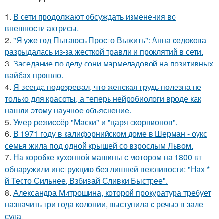
1.
В сети продолжают обсуждать изменения во
внешности актрисы.
2.
"Я уже год Пытаюсь Просто Выжить": Анна седокова
разрыдалась из-за жесткой травли и проклятий в сети.
3.
Заседание по делу сони мармеладовой на позитивных
вайбах прошло.
4.
Я всегда подозревал, что женская грудь полезна не
только для красоты, а теперь нейробиологи вроде как
нашли этому научное объяснение.
5.
Умер режиссёр "Маски" и "царя скорпионов".
6.
В 1971 году в калифорнийском доме в Шерман - оукс
семья жила под одной крышей со взрослым Львом.
7.
На коробке кухонной машины с мотором на 1800 вт
обнаружили инструкцию без лишней вежливости: "Нах *
й Тесто Сильнее, Взбивай Сливки Быстрее".
8.
Александра Митрошина, которой прокуратура требует
назначить три года колонии, выступила с речью в зале
суда.