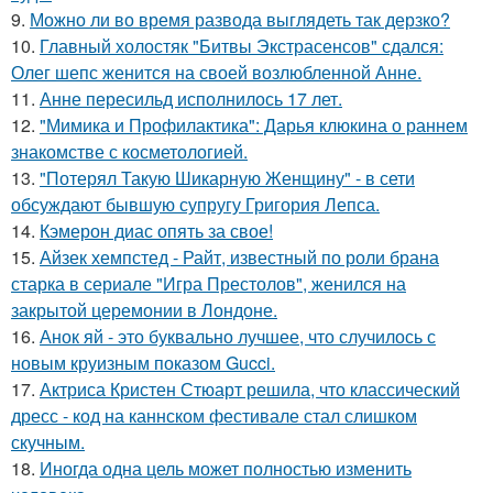
9.
Можно ли во время развода выглядеть так дерзко?
10.
Главный холостяк "Битвы Экстрасенсов" сдался:
Олег шепс женится на своей возлюбленной Анне.
11.
Анне пересильд исполнилось 17 лет.
12.
"Мимика и Профилактика": Дарья клюкина о раннем
знакомстве с косметологией.
13.
"Потерял Такую Шикарную Женщину" - в сети
обсуждают бывшую супругу Григория Лепса.
14.
Кэмерон диас опять за свое!
15.
Айзек хемпстед - Райт, известный по роли брана
старка в сериале "Игра Престолов", женился на
закрытой церемонии в Лондоне.
16.
Анок яй - это буквально лучшее, что случилось с
новым круизным показом Gucci.
17.
Актриса Кристен Стюарт решила, что классический
дресс - код на каннском фестивале стал слишком
скучным.
18.
Иногда одна цель может полностью изменить