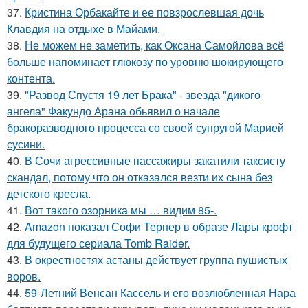
37.
Кристина Орбакайте и ее повзрослевшая дочь
Клавдия на отдыхе в Майами.
38.
Не можем не заметить, как Оксана Самойлова всё
больше напоминает глюкозу по уровню шокирующего
контента.
39.
"Развод Спустя 19 лет Брака" - звезда "дикого
ангела" Факундо Арана обьявил о начале
бракоразводного процесса со своей супругой Марией
сусини.
40.
В Сочи агрессивные пассажиры закатили таксисту
скандал, потому что он отказался везти их сына без
детского кресла.
41.
Вот такого озорника мы … видим 85-.
42.
Amazon показал Софи Тернер в образе Лары крофт
для будущего сериала Tomb Raider.
43.
В окрестностях астаны действует группа пушистых
воров.
44.
59-Летний Венсан Кассель и его возлюбленная Нара