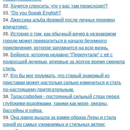
32.
Хочется спросить: что у вас там происходит?
33.
"Do you Speak English?
34.
Джессика альба формой после личных перемен
впечатляет.
35.
История о том, как обычный вечер в незнакомом
городе может превратиться в начало безумного
приключения, которое запомнится на всю жизнь.
36.
Бейонсе, которую недавно "Перепутали" с её с
подросшей дочерью, впервые за долгое время сменила
стиль.
37.
Кто бы мог подумать, что старый знакомый из
приставки может настолько сильно измениться и стать
по-настоящему притягательным.
38.
Талассофобия - постоянный сильный страх перед
глубокими водоёмами, такими как море, океаны,
бассейны и озёра.
39.
Она давно вышла за рамки образа Леры и стала
одной из самых узнаваемых и стильных актрис