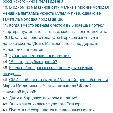
российского кино и телевидения.
40.
В одном из магазинов сети магнит в Москве молодая
женщина пыталась украсть бутылку пива, однако её
заметила молодая продавщица.
41.
Когда вместо аренды с уютом выбираешь ипотеку:
квартира пустая, стены голые, мебель - только мечтать.
42.
Накануне нового года Юра Борисов заглянул в
детский хоспис "Дом с Маяком", чтобы поддержать
маленьких пациентов.
43.
Зубастый лежачий полицейский!
44.
"Вы что, голубых кровей?
45.
Келли осборн рассказала, почему так сильно
похудела.
46.
СМИ сообщают о смерти 33-летней треш - блогерши
Марии Магдалины - её также называли "Живой
Надувной Куклой".
47.
Днем в борцовке, вечером в платье!
48.
Эпоха закончилась "Нулевого Размера".
49.
Пустота не сохраняется в священных местах.