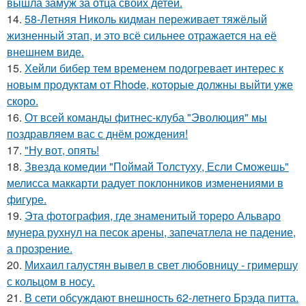
вышла замуж за отца своих детей.
14.
58-Летняя Николь кидман переживает тяжёлый
жизненный этап, и это всё сильнее отражается на её
внешнем виде.
15.
Хейли бибер тем временем подогревает интерес к
новым продуктам от Rhode, которые должны выйти уже
скоро.
16.
От всей команды фитнес-клуба "Эволюция" мы
поздравляем вас с днём рождения!
17.
"Ну вот, опять!
18.
Звезда комедии "Поймай Толстуху, Если Сможешь"
мелисса маккарти радует поклонников изменениями в
фигуре.
19.
Эта фотография, где знаменитый тореро Альваро
мунера рухнул на песок арены, запечатлела не падение,
а прозрение.
20.
Михаил галустян вывел в свет любовницу - гримершу
с кольцом в носу.
21.
В сети обсуждают внешность 62-летнего Брэда питта.