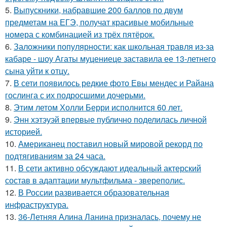
5.
Выпускники, набравшие 200 баллов по двум
предметам на ЕГЭ, получат красивые мобильные
номера с комбинацией из трёх пятёрок.
6.
Заложники популярности: как школьная травля из-за
кабаре - шоу Агаты муцениеце заставила ее 13-летнего
сына уйти к отцу.
7.
В сети появилось редкие фото Евы мендес и Райана
гослинга с их подросшими дочерьми.
8.
Этим летом Холли Берри исполнится 60 лет.
9.
Энн хэтэуэй впервые публично поделилась личной
историей.
10.
Американец поставил новый мировой рекорд по
подтягиваниям за 24 часа.
11.
В сети активно обсуждают идеальный актерский
состав в адаптации мультфильма - звереполис.
12.
В России развивается образовательная
инфраструктура.
13.
36-Летняя Алина Ланина призналась, почему не