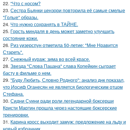
22.
"Что с носом?
23.
Сестра Бьянки цензори повторила её самые смелые
"Голые" образы.
24.
Что нужно сохранять в ТАЙНЕ.
25.
Горсть миндаля в день может заметно улучшить
состояние кожи.
26.
Риз уизерспун отметила 50-летие: "Мне Нравится
Стареть".
27.
Снежный кураж: зима во всей красе.
28.
Звезда "Слова Пацана" слава Копейкин сыграет
басту в фильме о нем.
29.
"Буду Любить, Словно Родного": анализ днк показал,
что Иосиф Оганесян не является биологическим отцом
Стефана.
30.
Сидни Суини ради роли легендарной боксерши
Кристи Мартин прошла через настоящие боксерские
тренировки.
31.
Карина кросс выходит замуж: предложение на льду и
новый избранник.