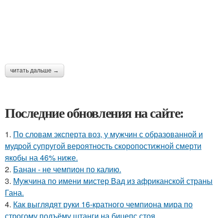
читать дальше →
Последние обновления на сайте:
1.
По словам эксперта воз, у мужчин с образованной и
мудрой супругой вероятность скоропостижной смерти
якобы на 46% ниже.
2.
Банан - не чемпион по калию.
3.
Мужчина по имени мистер Вад из африканской страны
Гана.
4.
Как выглядят руки 16-кратного чемпиона мира по
строгому подъёму штанги на бицепс стоя.