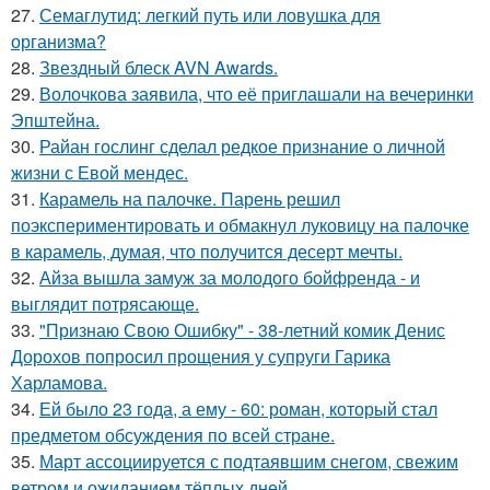
27.
Семаглутид: легкий путь или ловушка для
организма?
28.
Звездный блеск AVN Awards.
29.
Волочкова заявила, что её приглашали на вечеринки
Эпштейна.
30.
Райан гослинг сделал редкое признание о личной
жизни с Евой мендес.
31.
Карамель на палочке. Парень решил
поэкспериментировать и обмакнул луковицу на палочке
в карамель, думая, что получится десерт мечты.
32.
Айза вышла замуж за молодого бойфренда - и
выглядит потрясающе.
33.
"Признаю Свою Ошибку" - 38-летний комик Денис
Дорохов попросил прощения у супруги Гарика
Харламова.
34.
Ей было 23 года, а ему - 60: роман, который стал
предметом обсуждения по всей стране.
35.
Март ассоциируется с подтаявшим снегом, свежим
ветром и ожиданием тёплых дней.