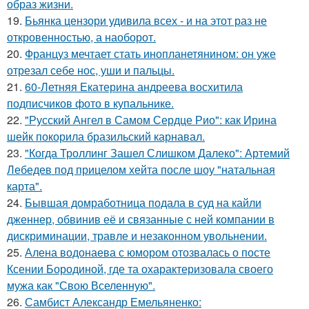
образ жизни.
19.
Бьянка цензори удивила всех - и на этот раз не
откровенностью, а наоборот.
20.
Француз мечтает стать инопланетянином: он уже
отрезал себе нос, уши и пальцы.
21.
60-Летняя Екатерина андреева восхитила
подписчиков фото в купальнике.
22.
"Русский Ангел в Самом Сердце Рио": как Ирина
шейк покорила бразильский карнавал.
23.
"Когда Троллинг Зашел Слишком Далеко": Артемий
Лебедев под прицелом хейта после шоу "натальная
карта".
24.
Бывшая домработница подала в суд на кайли
дженнер, обвинив её и связанные с ней компании в
дискриминации, травле и незаконном увольнении.
25.
Алена водонаева с юмором отозвалась о посте
Ксении Бородиной, где та охарактеризовала своего
мужа как "Свою Вселенную".
26.
Самбист Александр Емельяненко: