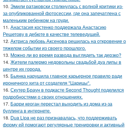
10.
Эмили ратаковски столкнулась с волной критики из-
за опубликованной фотосессии, где она запечатлена с
маленьким ребенком на груди.
11.
Анастасия костенко поддержала Анастасию
Решетову в дебюте в качестве телеведущей.
12.
Актриса любовь Аксенова решилась на откровение о
тяжелом событии из своего прошлого.
13.
Можно ли во время развода выглядеть так дерзко?
14.
Жители палермо недовольны свадьбой дуа липы в
центре их города.
15.
Бьянка нарушила главное карьерное правило ради
ироничного хита от создателя "Царицы".
16.
Скутер Браун в подкасте Second Thought поделился
подробностями о своих отношениях.
17.
Барри кеоган перестал выходить из дома из-за
буллинга в интернете.
18.
Dua Lipa не раз признавалась, что поддерживать
форму ей помогают регулярные тренировки и активный