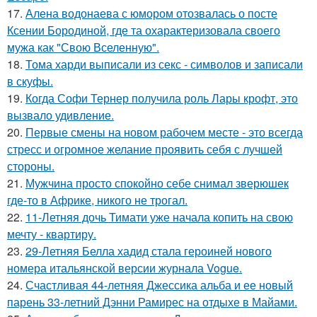
17.
Алена водонаева с юмором отозвалась о посте
Ксении Бородиной, где та охарактеризовала своего
мужа как "Свою Вселенную".
18.
Тома харди выписали из секс - символов и записали
в скуфы.
19.
Когда Софи Тернер получила роль Лары крофт, это
вызвало удивление.
20.
Первые смены на новом рабочем месте - это всегда
стресс и огромное желание проявить себя с лучшей
стороны.
21.
Мужчина просто спокойно себе снимал зверюшек
где-то в Африке, никого не трогал.
22.
11-Летняя дочь Тимати уже начала копить на свою
мечту - квартиру.
23.
29-Летняя Белла хадид стала героиней нового
номера итальянской версии журнала Vogue.
24.
Счастливая 44-летняя Джессика альба и ее новый
парень 33-летний Дэнни Рамирес на отдыхе в Майами.