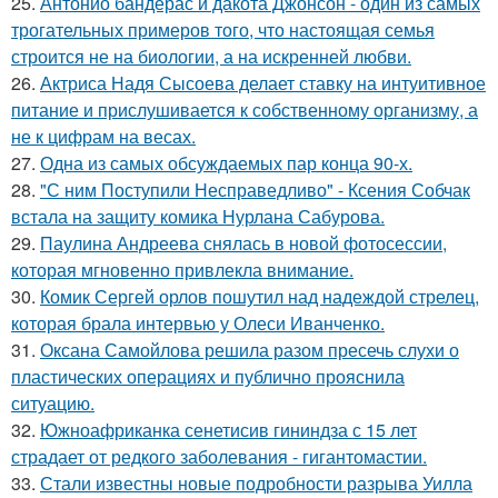
25.
Антонио бандерас и дакота Джонсон - один из самых
трогательных примеров того, что настоящая семья
строится не на биологии, а на искренней любви.
26.
Актриса Надя Сысоева делает ставку на интуитивное
питание и прислушивается к собственному организму, а
не к цифрам на весах.
27.
Одна из самых обсуждаемых пар конца 90-х.
28.
"С ним Поступили Несправедливо" - Ксения Собчак
встала на защиту комика Нурлана Сабурова.
29.
Паулина Андреева снялась в новой фотосессии,
которая мгновенно привлекла внимание.
30.
Комик Сергей орлов пошутил над надеждой стрелец,
которая брала интервью у Олеси Иванченко.
31.
Оксана Самойлова решила разом пресечь слухи о
пластических операциях и публично прояснила
ситуацию.
32.
Южноафриканка сенетисив гининдза с 15 лет
страдает от редкого заболевания - гигантомастии.
33.
Стали известны новые подробности разрыва Уилла