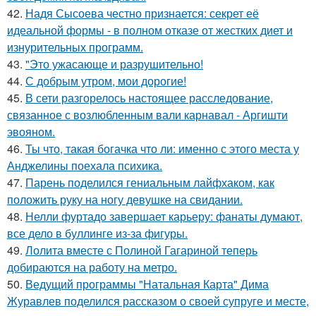
42.
Надя Сысоева честно признается: секрет её
идеальной формы - в полном отказе от жестких диет и
изнурительных программ.
43.
"Это ужасающе и разрушительно!
44.
С добрым утром, мои дорогие!
45.
В сети разгорелось настоящее расследование,
связанное с возлюбленным вали карнавал - Аргишти
эвояном.
46.
Ты что, такая богачка что ли: именно с этого места у
Анджелины поехала психика.
47.
Парень поделился гениальным лайфхаком, как
положить руку на ногу девушке на свидании.
48.
Нелли фуртадо завершает карьеру: фанаты думают,
все дело в буллинге из-за фигуры.
49.
Лолита вместе с Полиной Гагариной теперь
добираются на работу на метро.
50.
Ведущий программы "Натальная Карта" Дима
Журавлев поделился рассказом о своей супруге и месте,