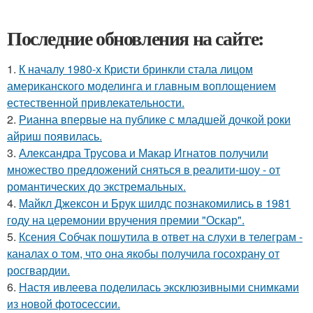
Последние обновления на сайте:
1.
К началу 1980-х Кристи бринкли стала лицом
американского моделинга и главным воплощением
естественной привлекательности.
2.
Рианна впервые на публике с младшей дочкой роки
айриш появилась.
3.
Александра Трусова и Макар Игнатов получили
множество предложений сняться в реалити-шоу - от
романтических до экстремальных.
4.
Майкл Джексон и Брук шилдс познакомились в 1981
году на церемонии вручения премии "Оскар".
5.
Ксения Собчак пошутила в ответ на слухи в телеграм -
каналах о том, что она якобы получила госохрану от
росгвардии.
6.
Настя ивлеева поделилась эксклюзивными снимками
из новой фотосессии.