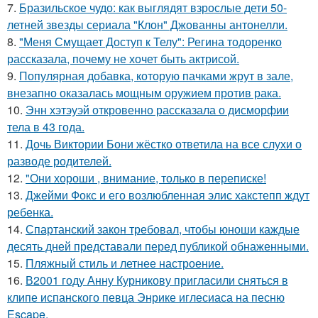
7.
Бразильское чудо: как выглядят взрослые дети 50-
летней звезды сериала "Клон" Джованны антонелли.
8.
"Меня Смущает Доступ к Телу": Регина тодоренко
рассказала, почему не хочет быть актрисой.
9.
Популярная добавка, которую пачками жрут в зале,
внезапно оказалась мощным оружием против рака.
10.
Энн хэтэуэй откровенно рассказала о дисморфии
тела в 43 года.
11.
Дочь Виктории Бони жёстко ответила на все слухи о
разводе родителей.
12.
"Они хороши , внимание, только в переписке!
13.
Джейми Фокс и его возлюбленная элис хакстепп ждут
ребенка.
14.
Спартанский закон требовал, чтобы юноши каждые
десять дней представали перед публикой обнаженными.
15.
Пляжный стиль и летнее настроение.
16.
В2001 году Анну Курникову пригласили сняться в
клипе испанского певца Энрике иглесиаса на песню
Escape.