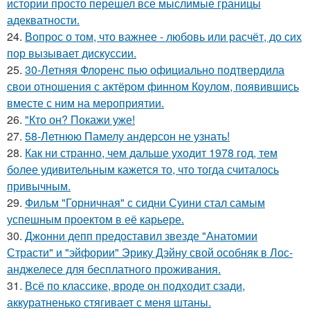
истории просто перешел все мыслимые границы
адекватности.
24.
Вопрос о том, что важнее - любовь или расчёт, до сих
пор вызывает дискуссии.
25.
30-Летняя Флоренс пью официально подтвердила
свои отношения с актёром финном Коулом, появившись
вместе с ним на мероприятии.
26.
"Кто он? Покажи уже!
27.
58-Летнюю Памелу андерсон не узнать!
28.
Как ни странно, чем дальше уходит 1978 год, тем
более удивительным кажется то, что тогда считалось
привычным.
29.
Фильм "Горничная" с сидни Суини стал самым
успешным проектом в её карьере.
30.
Джонни депп предоставил звезде "Анатомии
Страсти" и "эйфории" Эрику Дэйну свой особняк в Лос-
анджелесе для бесплатного проживания.
31.
Всё по классике, вроде он подходит сзади,
аккуратненько стягивает с меня штаны.