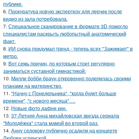
публике.
6.
Прокуратура новую экспертизу для лерчек после
видео из зала потребовала.
7.
Специальное сканирование в формате 3D помогло
специалистам раскрыть любопытный анатомический
факт.
8.
ИИ снова придумал тренд - теперь всех "Зажимает" в
метро.
9.
Вот семь причин, по которым стоит регулярно
заниматься суставной гимнастикой:
10.
Милли бобби браун откровенно поделилась своими
планами на материнство.
11.
"Начну с Понедельника", "когда будет больше
времени", "с нового месяца"….
12.
Новые фото дафни кин.
13.
37-Летняя Анна михайловская звезда сериала
"Молодёжка" стала мамой во второй раз.
14.
Анну седокову публично осадили на концерте
Любови успенской.