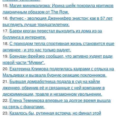
15.
Магия минимализма: Ирина шейк покорила критиков
лаконичным образом от The Row.
16.
Фитнес - эволюция Дженнифер энистон: как в 57 лет
выглядеть лучше тридцатилетних.
17.
Барри кеоган перестал выходить из дома из-за
буллинга в интернете.
18.
С приходом тепла спортивная жизнь становится еще
активнее - и это нас только радует.
19.
Брендан фрейзер сообщил, что активно худеет ради
новой части "Мумии".
20.
Екатерина Климова поделилась кадрами с отдыха на
Мальдивах и вызвала бурную реакцию поклонников.
21.
Бывшая домработница подала в суд на кайли
дженнер, обвинив её и связанные с ней компании в
дискриминации, травле и незаконном увольнении.
22.
Елена Темникова впервые за долгое время вышла
на связь с фанатами.
23.
Казалось бы, рутинная встреча, но финал этой