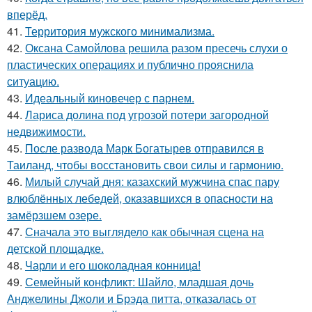
вперёд.
41.
Территория мужского минимализма.
42.
Оксана Самойлова решила разом пресечь слухи о
пластических операциях и публично прояснила
ситуацию.
43.
Идеальный киновечер с парнем.
44.
Лариса долина под угрозой потери загородной
недвижимости.
45.
После развода Марк Богатырев отправился в
Таиланд, чтобы восстановить свои силы и гармонию.
46.
Милый случай дня: казахский мужчина спас пару
влюблённых лебедей, оказавшихся в опасности на
замёрзшем озере.
47.
Сначала это выглядело как обычная сцена на
детской площадке.
48.
Чарли и его шоколадная конница!
49.
Семейный конфликт: Шайло, младшая дочь
Анджелины Джоли и Брэда питта, отказалась от