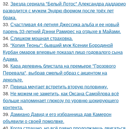
32.
Звезда сериала "Белый Лотос" Александра даддарио
разводится с мужем Эндрю формом после трёх лет
брака.
33.
Счастливая 44-летняя Джессика альба и ее новый
парень 33-летний Дэнни Рамирес на отдыхе в Майами.
34.
Слишком мощная страховка.
35.
"Копия Теоны": бывший муж Ксении Бородиной
Курбан омаров впервые показал лицо годовалого сына
Адама.
36.
Кара делевинь блистала на премьере "Грозового
Перевала", выбрав смелый образ с акцентом на
декольте.
37.
Певица мечтает встретить вторую половинку.
38.
Не можем не заметить, как Оксана Самойлова всё
больше напоминает глюкозу по уровню шокирующего
контента.
39.
Дамиано Давид и его избранница дав Камерон
объявили о своей помолвке.
40.
Когда страшно, но всё равно продолжаешь двигаться