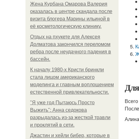
Жена Курбана Омарова Валерия
оказалась в центре скандала после
визита блогера Марины ильиной в
её косметологическую клинику.
Отдых на пхукете для Алексея
Долматова закончился переломом
К
ребра после неудачного падения в
Ж
бассейн.
К началу 1980-х Кристи бринкли
стала лицом американского
Для
моделинга и главным воплощением
естественной привлекательности.
Всего
"Я уже год Пытаюсь Просто
После
Выжить": Анна седокова
разрыдалась из-за жесткой травли
Алина
и проклятий в сети.
Джастин и хейли бибер, которые в