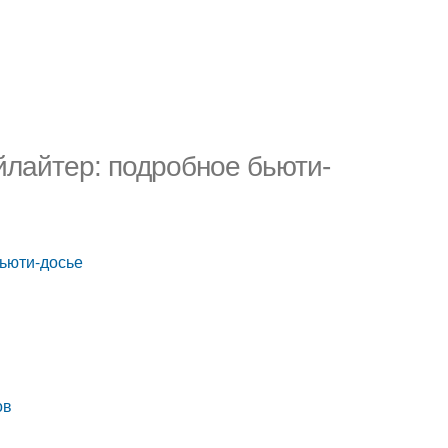
йлайтер: подробное бьюти-
бьюти-досье
ов