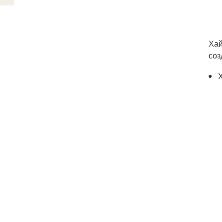
Хай
соз