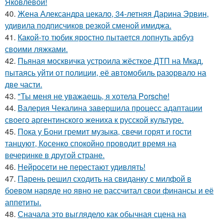
Яковлевой!
40.
Жена Александра цекало, 34-летняя Дарина Эрвин,
удивила подписчиков резкой сменой имиджа.
41.
Какой-то тюбик яростно пытается лопнуть арбуз
своими ляжками.
42.
Пьяная москвичка устроила жёсткое ДТП на Мкад,
пытаясь уйти от полиции, её автомобиль разорвало на
две части.
43.
"Ты меня не уважаешь, я хотела Porsche!
44.
Валерия Чекалина завершила процесс адаптации
своего аргентинского жениха к русской культуре.
45.
Пока у Бони гремит музыка, свечи горят и гости
танцуют, Косенко спокойно проводит время на
вечеринке в другой стране.
46.
Нейросети не перестают удивлять!
47.
Парень решил сходить на свиданку с милфой в
боевом наряде но явно не рассчитал свои финансы и её
аппетиты.
48.
Сначала это выглядело как обычная сцена на