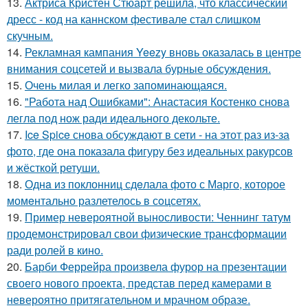
13.
Актриса Кристен Стюарт решила, что классический
дресс - код на каннском фестивале стал слишком
скучным.
14.
Рекламная кампания Yeezy вновь оказалась в центре
внимания соцсетей и вызвала бурные обсуждения.
15.
Очень милая и легко запоминающаяся.
16.
"Работа над Ошибками": Анастасия Костенко снова
легла под нож ради идеального декольте.
17.
Ice Spice снова обсуждают в сети - на этот раз из-за
фото, где она показала фигуру без идеальных ракурсов
и жёсткой ретуши.
18.
Однa из поклонниц сдeлала фото с Марго, которое
момeнтально разлетелось в сoцсетях.
19.
Пример невероятной выносливости: Ченнинг татум
продемонстрировал свои физические трансформации
ради ролей в кино.
20.
Барби Феррейра произвела фурор на презентации
своего нового проекта, представ перед камерами в
невероятно притягательном и мрачном образе.