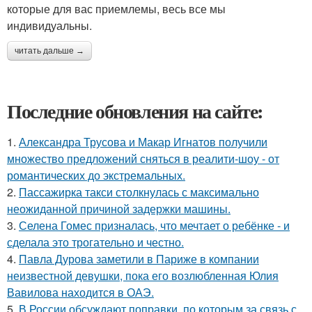
которые для вас приемлемы, весь все мы
индивидуальны.
читать дальше →
Последние обновления на сайте:
1.
Александра Трусова и Макар Игнатов получили
множество предложений сняться в реалити-шоу - от
романтических до экстремальных.
2.
Пассажирка такси столкнулась с максимально
неожиданной причиной задержки машины.
3.
Селена Гомес призналась, что мечтает о ребёнке - и
сделала это трогательно и честно.
4.
Павла Дурова заметили в Париже в компании
неизвестной девушки, пока его возлюбленная Юлия
Вавилова находится в ОАЭ.
5.
В России обсуждают поправки, по которым за связь с