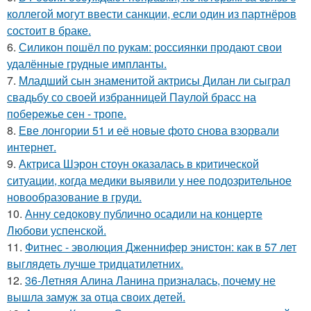
коллегой могут ввести санкции, если один из партнёров
состоит в браке.
6.
Силикон пошёл по рукам: россиянки продают свои
удалённые грудные импланты.
7.
Младший сын знаменитой актрисы Дилан ли сыграл
свадьбу со своей избранницей Паулой брасс на
побережье сен - тропе.
8.
Еве лонгории 51 и её новые фото снова взорвали
интернет.
9.
Актриса Шэрон стоун оказалась в критической
ситуации, когда медики выявили у нее подозрительное
новообразование в груди.
10.
Анну седокову публично осадили на концерте
Любови успенской.
11.
Фитнес - эволюция Дженнифер энистон: как в 57 лет
выглядеть лучше тридцатилетних.
12.
36-Летняя Алина Ланина призналась, почему не
вышла замуж за отца своих детей.