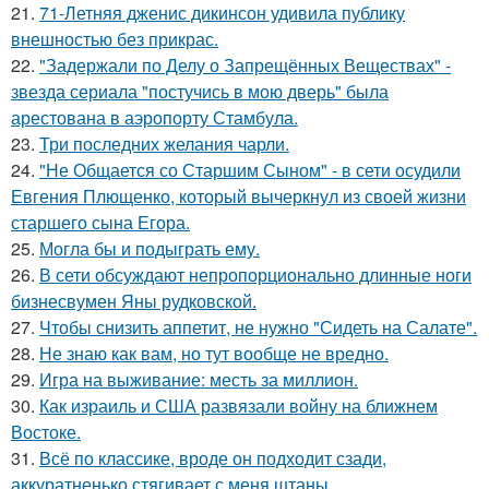
21.
71-Летняя дженис дикинсон удивила публику
внешностью без прикрас.
22.
"Задержали по Делу о Запрещённых Веществах" -
звезда сериала "постучись в мою дверь" была
арестована в аэропорту Стамбула.
23.
Три последних желания чарли.
24.
"Не Общается со Старшим Сыном" - в сети осудили
Евгения Плющенко, который вычеркнул из своей жизни
старшего сына Егора.
25.
Могла бы и подыграть ему.
26.
В сети обсуждают непропорционально длинные ноги
бизнесвумен Яны рудковской.
27.
Чтобы снизить аппетит, не нужно "Сидеть на Салате".
28.
Не знаю как вам, но тут вообще не вредно.
29.
Игра на выживание: месть за миллион.
30.
Как израиль и США развязали войну на ближнем
Востоке.
31.
Всё по классике, вроде он подходит сзади,
аккуратненько стягивает с меня штаны.