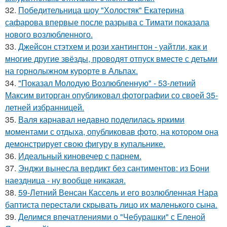
32.
Победительница шоу "Холостяк" Екатерина
сафарова впервые после разрыва с Тимати показала
нового возлюбленного.
33.
Джейсон стэтхем и рози хантингтон - уайтли, как и
многие другие звёзды, проводят отпуск вместе с детьми
на горнолыжном курорте в Альпах.
34.
"Показал Молодую Возлюбленную" - 53-летний
Максим виторган опубликовал фотографии со своей 35-
летней избранницей.
35.
Валя карнавал недавно поделилась яркими
моментами с отдыха, опубликовав фото, на котором она
демонстрирует свою фигуру в купальнике.
36.
Идеальный киновечер с парнем.
37.
Энджи вынесла вердикт без сантиментов: из Бони
наездница - ну вообще никакая.
38.
59-Летний Венсан Кассель и его возлюбленная Нара
баптиста перестали скрывать лицо их маленького сына.
39.
Делимся впечатлениями о "Чебурашки" с Еленой