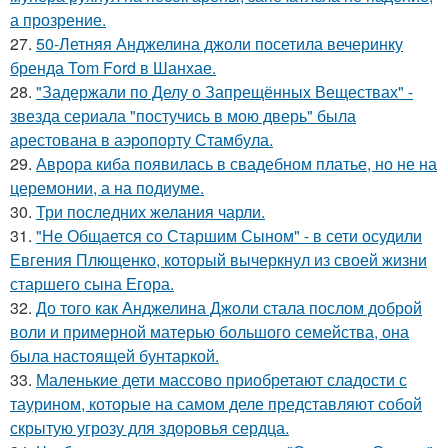
а прозрение.
27.
50-Летняя Анджелина джоли посетила вечеринку
бренда Tom Ford в Шанхае.
28.
"Задержали по Делу о Запрещённых Веществах" -
звезда сериала "постучись в мою дверь" была
арестована в аэропорту Стамбула.
29.
Аврора киба появилась в свадебном платье, но не на
церемонии, а на подиуме.
30.
Три последних желания чарли.
31.
"Не Общается со Старшим Сыном" - в сети осудили
Евгения Плющенко, который вычеркнул из своей жизни
старшего сына Егора.
32.
До того как Анджелина Джоли стала послом доброй
воли и примерной матерью большого семейства, она
была настоящей бунтаркой.
33.
Маленькие дети массово приобретают сладости с
таурином, которые на самом деле представляют собой
скрытую угрозу для здоровья сердца.