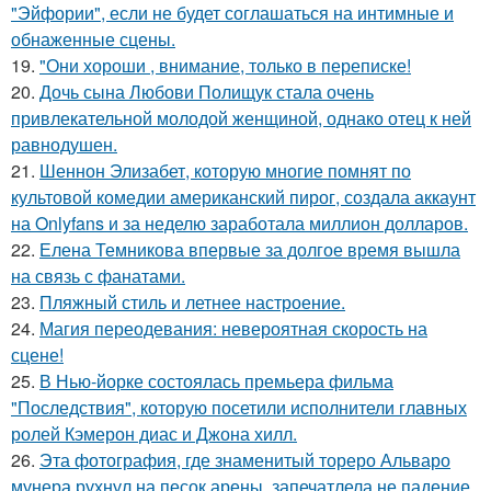
"Эйфории", если не будет соглашаться на интимные и
обнаженные сцены.
19.
"Они хороши , внимание, только в переписке!
20.
Дочь сына Любови Полищук стала очень
привлекательной молодой женщиной, однако отец к ней
равнодушен.
21.
Шеннон Элизабет, которую многие помнят по
культовой комедии американский пирог, создала аккаунт
на Onlyfans и за неделю заработала миллион долларов.
22.
Елена Темникова впервые за долгое время вышла
на связь с фанатами.
23.
Пляжный стиль и летнее настроение.
24.
Магия переодевания: невероятная скорость на
сцене!
25.
В Нью-йорке состоялась премьера фильма
"Последствия", которую посетили исполнители главных
ролей Кэмерон диас и Джона хилл.
26.
Эта фотография, где знаменитый тореро Альваро
мунера рухнул на песок арены, запечатлела не падение,