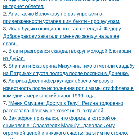
интернет облетел.
2.
Анастасию Волочкову не раз упрекали в
приверженности устаревшим бьюти - процедурам.
3.
Иван будько официально стал легендой: Фёдору
Добронравову закатали именную звезду на аллее
славы.
4.
В сети разгорелся скандал вокруг молодой блогерши
из Дубая.
5.
Shaman и Екатерина Мизулина тихо отметили свадьбу
на Патриках спустя полгода после росписи в Донецке.
6.
Актриса Дженнифер кулидж обрела мировую
известность после исполнения роли мамы стиффлера в
комедии американский пирог 1999 года.
7.
"Меня Смущает Доступ к Телу": Регина тодоренко
рассказала, почему не хочет быть актрисой.
8.
Зак эфрон признался, что форма, в которой он
снимался в "Спасателях Малибу", давалась ему
огромной ценой и никакого счастья за этим не стояло.