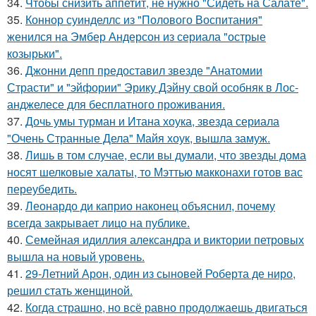
34.
Чтобы снизить аппетит, не нужно "Сидеть на Салате".
35.
Коннор суинделлс из "Полового Воспитания"
женился на Эмбер Андерсон из сериала "острые
козырьки".
36.
Джонни депп предоставил звезде "Анатомии
Страсти" и "эйфории" Эрику Дэйну свой особняк в Лос-
анджелесе для бесплатного проживания.
37.
Дочь умы турман и Итана хоука, звезда сериала
"Очень Странные Дела" Майя хоук, вышла замуж.
38.
Лишь в том случае, если вы думали, что звезды дома
носят шелковые халаты, то Мэттью макконахи готов вас
переубедить.
39.
Леонардо ди каприо наконец объяснил, почему
всегда закрывает лицо на публике.
40.
Семейная идиллия александра и виктории петровых
вышла на новый уровень.
41.
29-Летний Арон, один из сыновей Роберта де ниро,
решил стать женщиной.
42.
Когда страшно, но всё равно продолжаешь двигаться