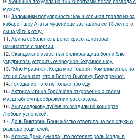
9.
Женщина похудела на 125 килограмм после развода с
мужем.
10.
Заложники популярности: как школьная травля из-за
кабаре - шоу Агаты муцениеце заставила ее 13-летнего
сына уйти к отцу.
11.
Арина соболенко в вене: красота, которая
начинается с энергии.
12.
Скандально известная онлифанщица бонни блю
умудрилась устроить очередное безумное шоу.
13.
"Мне Нравится, Когда мне Говорят Комплименты, но
это не Означает, что я Всегда Выгляжу Безупречно".
14.
Голодание - это не только про еду.
15.
Актриса Ирина Горбачёва откровенно о своем
масштабном преображении рассказала.
16.
Анну седокову публично осадили на концерте
Любови успенской.
17.
Дочь Виктории Бони жёстко ответила на все слухи о
разводе родителей.
18.
Алекса Деми думала, что потеряет роль Мэдди в