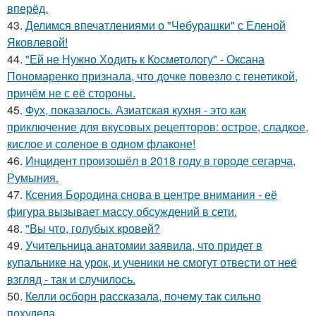
вперёд.
43.
Делимся впечатлениями о "Чебурашки" с Еленой
Яковлевой!
44.
"Ей не Нужно Ходить к Косметологу" - Оксана
Пономаренко признала, что дочке повезло с генетикой,
причём не с её стороны.
45.
Фух, показалось. Азиатская кухня - это как
приключение для вкусовых рецепторов: острое, сладкое,
кислое и соленое в одном флаконе!
46.
Инцидент произошёл в 2018 году в городе сегарча,
Румыния.
47.
Ксения Бородина снова в центре внимания - её
фигура вызывает массу обсуждений в сети.
48.
"Вы что, голубых кровей?
49.
Учительница анатомии заявила, что придет в
купальнике на урок, и ученики не смогут отвести от неё
взгляд - так и случилось.
50.
Келли осборн рассказала, почему так сильно
похудела.