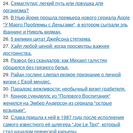
24.
Семаглутид: легкий путь или ловушка для
организма?
25.
В Нью-йорке прошла премьера нового сериала Apple
"У Марго Проблемы с Деньгами", в котором сыграли эль
фаннинг и Николь кидман.
26.
5 великих цитат Джейсoна стетхема.
27.
Хайп любой ценой: когда просмотры важнее
достоинства.
28.
Развод без скандалов: как Михаил галустян
обошелся без грязного белья.
29.
Райан гослинг сделал редкое признание о личной
жизни с Евой мендес.
30.
Парадокс вежливости: необычный визит грабителя.
31.
Коннор суинделлс из "Полового Воспитания"
женился на Эмбер Андерсон из сериала "острые
козырьки".
32.
Слава пришла к ней в 1987 году после исполнения
самого известного её шлягера "Joe Le Taxi", который
стал началом певческой карьеры.