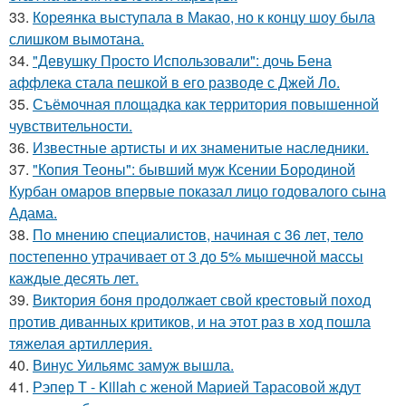
33.
Кореянка выступала в Макао, но к концу шоу была
слишком вымотана.
34.
"Девушку Просто Использовали": дочь Бена
аффлека стала пешкой в его разводе с Джей Ло.
35.
Съёмочная площадка как территория повышенной
чувствительности.
36.
Известные артисты и их знаменитые наследники.
37.
"Копия Теоны": бывший муж Ксении Бородиной
Курбан омаров впервые показал лицо годовалого сына
Адама.
38.
По мнению специалистов, начиная с 36 лет, тело
постепенно утрачивает от 3 до 5% мышечной массы
каждые десять лет.
39.
Виктория боня продолжает свой крестовый поход
против диванных критиков, и на этот раз в ход пошла
тяжелая артиллерия.
40.
Винус Уильямс замуж вышла.
41.
Рэпер T - Killah с женой Марией Тарасовой ждут