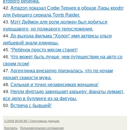
второго ребенка.
42.
Amazon показал Софи Тернер в образе Лары крофт
для будущего сериала Tomb Raider.
43.
Мэтт Деймон для роли должен был добиться
худощавого, но поджарого телосложения.
44.
До выхода фильма "Холоп" имя актрисы ольги
дибцевой знали единицы.
45.
"Ребёнок просто мясом станет!
46.
Что может быть лучше, чем путешествие на авто со
своим псом!
47.
Аргентинка внезапно призналась, что по ночам
нюхает скакости мужа.
48.
Сильная и точно независимая женщина!
49.
Нелли фуртадо завершает карьеру: фанаты думают,
все дело в буллинге из-за фигуры.
50.
Встреча с бывшей!
© 2026 90-60-90 | Спортивные девушки
Контакты
Пользовательское соглашение