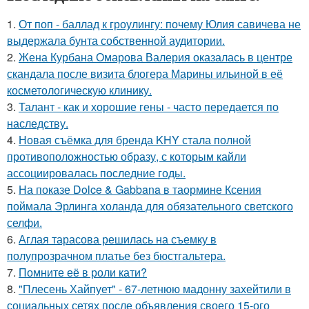
1.
От поп - баллад к гроулингу: почему Юлия савичева не
выдержала бунта собственной аудитории.
2.
Жена Курбана Омарова Валерия оказалась в центре
скандала после визита блогера Марины ильиной в её
косметологическую клинику.
3.
Талант - как и хорошие гены - часто передается по
наследству.
4.
Новая съёмка для бренда KHY стала полной
противоположностью образу, с которым кайли
ассоциировалась последние годы.
5.
На показе Dolce & Gabbana в таормине Ксения
поймала Эрлинга холанда для обязательного светского
селфи.
6.
Аглая тарасова решилась на съемку в
полупрозрачном платье без бюстгальтера.
7.
Помните её в роли кати?
8.
"Плесень Хайпует" - 67-летнюю мадонну захейтили в
социальных сетях после объявления своего 15-ого