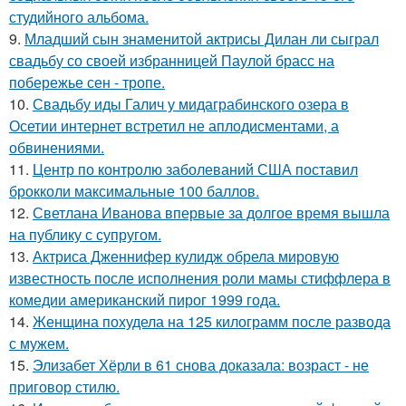
студийного альбома.
9.
Младший сын знаменитой актрисы Дилан ли сыграл
свадьбу со своей избранницей Паулой брасс на
побережье сен - тропе.
10.
Свадьбу иды Галич у мидаграбинского озера в
Осетии интернет встретил не аплодисментами, а
обвинениями.
11.
Центр по контролю заболеваний США поставил
брокколи максимальные 100 баллов.
12.
Светлана Иванова впервые за долгое время вышла
на публику с супругом.
13.
Актриса Дженнифер кулидж обрела мировую
известность после исполнения роли мамы стиффлера в
комедии американский пирог 1999 года.
14.
Женщина похудела на 125 килограмм после развода
с мужем.
15.
Элизабет Хёрли в 61 снова доказала: возраст - не
приговор стилю.