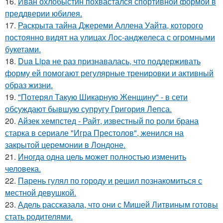
16.
Иван охлобыстин похвастался спортивной формой в
преддверии юбилея.
17.
Раскрыта тайна Джереми Аллена Уайта, которого
постоянно видят на улицах Лос-анджелеса с огромными
букетами.
18.
Dua Lipa не раз признавалась, что поддерживать
форму ей помогают регулярные тренировки и активный
образ жизни.
19.
"Потерял Такую Шикарную Женщину" - в сети
обсуждают бывшую супругу Григория Лепса.
20.
Айзек хемпстед - Райт, известный по роли брана
старка в сериале "Игра Престолов", женился на
закрытой церемонии в Лондоне.
21.
Иногда одна цель может полностью изменить
человека.
22.
Парень гулял по городу и решил познакомиться с
местной девушкой.
23.
Адель рассказала, что они с Мишей Литвиным готовы
стать родителями.