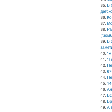
35.
В 
детско
36.
Ко
37.
Мо
38.
Ра
("зомб
39.
В 
замет
40.
"Я
41.
"Т
42.
Не
43.
67
44.
Не
45.
14
46.
Ан
47.
Вс
48.
Вр
49.
А 