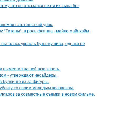
ому что он отказался везти их сына без
помнят этот жесткий урок.
лу "Титаны", а роль флинна - майло майнхэйм
пыталась украсть бутылку пива, однако её
и выместил на ней всю злость.
дом - утверждают инсайдеры.
 буллинге из-за фигуры.
ублику со своим молодым человеком.
олларов за совместные съемки в новом фильме.