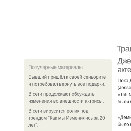
Тра
Дже
Популярные материалы
акт
Бывший пришёл к своей сеньорите
Пока 
и потребовал вернуть все подарки.
(Jess
«Tell
В сети продолжают обсуждать
были 
изменения во внешности актрисы.
В сети вирусится ролик под
«Деми
трендом "Как мы Изменились за 20
было н
лет".