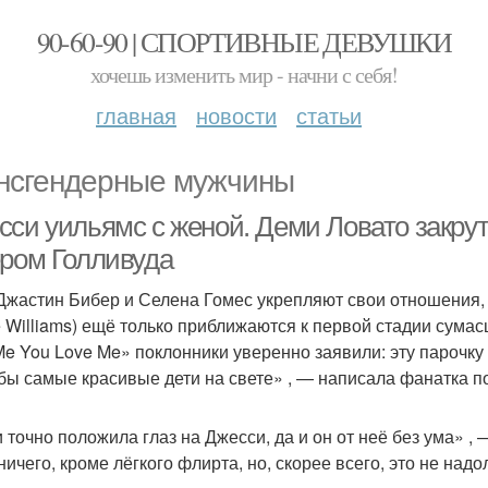
90-60-90 | СПОРТИВНЫЕ ДЕВУШКИ
хочешь изменить мир - начни с себя!
главная
новости
статьи
нсгендерные мужчины
сси уильямс с женой. Деми Ловато закру
ером Голливуда
Джастин Бибер и Селена Гомес укрепляют свои отношения, 
e Williams) ещё только приближаются к первой стадии сум
 Me You Love Me» поклонники уверенно заявили: эту парочку
бы самые красивые дети на свете» , — написала фанатка п
 точно положила глаз на Джесси, да и он от неё без ума» 
ичего, кроме лёгкого флирта, но, скорее всего, это не надо