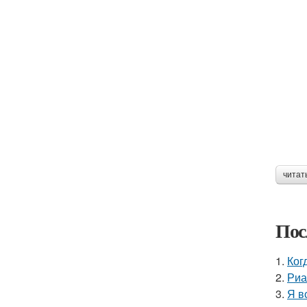
читат
Пос
1.
Ког
2.
Риа
3.
Я в