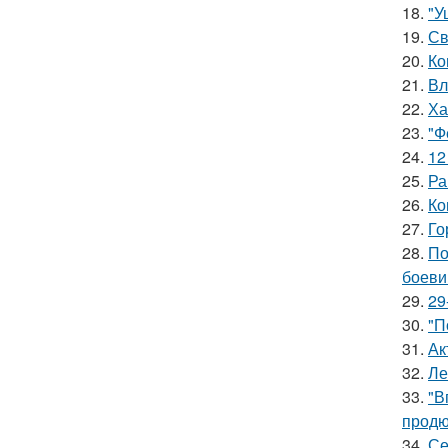
18.
"У
19.
Св
20.
Ко
21.
Вл
22.
Ха
23.
"Ф
24.
12
25.
Ра
26.
Ко
27.
Го
28.
По
боеви
29.
29
30.
"П
31.
Ак
32.
Ле
33.
"В
продю
34.
Се