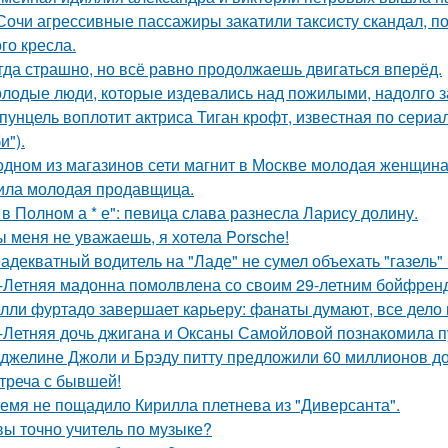
Сочи агрессивные пассажиры закатили таксисту скандал, пот
го кресла.
гда страшно, но всё равно продолжаешь двигаться вперёд.
лодые люди, которые издевались над пожилыми, надолго за
пунцель воплотит актриса Тиган крофт, известная по сериа
и").
одном из магазинов сети магнит в Москве молодая женщина 
ила молодая продавщица.
 в Полном а * е": певица слава разнесла Ларису долину.
ы меня не уважаешь, я хотела Porsche!
адекватный водитель на "Ладе" не сумел объехать "газель" 
-Летняя мадонна помолвлена со своим 29-летним бойфрен
лли фуртадо завершает карьеру: фанаты думают, все дело в
-Летняя дочь джигана и Оксаны Самойловой познакомила п
джелине Джоли и Брэду питту предложили 60 миллионов д
треча с бывшей!
емя не пощадило Кирилла плетнева из "Диверсанта".
вы точно учитель по музыке?