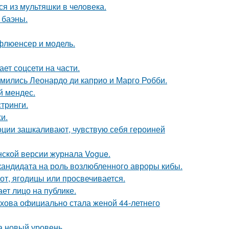
я из мультяшки в человека.
 баэны.
флюенсер и модель.
ет соцсети на части.
комились Леонардо ди каприо и Марго Робби.
й мендес.
тринги.
и.
моции зашкаливают, чувствую себя героиней
нской версии журнала Vogue.
кандидата на роль возлюбленного авроры кибы.
от, ягодицы или просвечивается.
ет лицо на публике.
хова официально стала женой 44-летнего
а новый уровень.