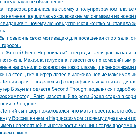
 этому научное объяснение.
ая тарасова решилась на съемку в полупрозрачном платье 
тя ивлеева поделилась эксклюзивными снимками из новой 
 свидания! ": Почему любовь успенская жестко выставила ж
ва.
бы повысить свою мотивацию для посещения спортзала, сто
нтересен.
 с Женой Очень Нервничали": отец иды Галич рассказали, 
ная жизнь Михаила галустяна, известного по комедийным р
еные напомнили о коварстве токсоплазмы, переносчиками 
ки на стол! Дженнифер лопес выложила новые максимальн
-Летний артист поделился фотографией выпускника с дипло
утер Браун в подкасте Second Thought поделился подробно
зек хемпстед - Райт, известный по роли брана старка в сер
онии в Лондоне.
-Летний сын шер пожаловался, что мать перестала его обес
ежду Восхищением и Нарциссизмом": почему идеальный п
имер невероятной выносливости: Ченнинг татум продемон
ролей в кино.