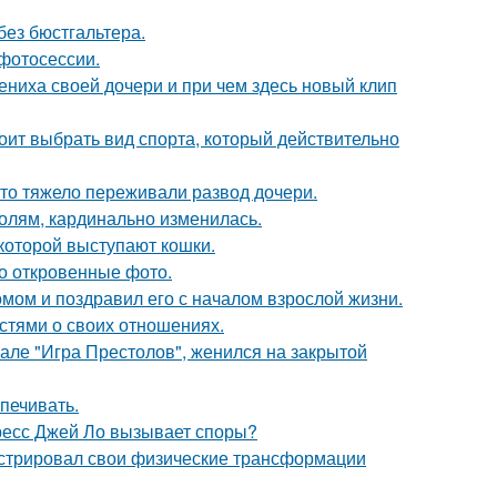
без бюстгальтера.
фотосессии.
ениха своей дочери и при чем здесь новый клип
ит выбрать вид спорта, который действительно
что тяжело переживали развод дочери.
олям, кардинально изменилась.
которой выступают кошки.
о откровенные фото.
мом и поздравил его с началом взрослой жизни.
стями о своих отношениях.
иале "Игра Престолов", женился на закрытой
печивать.
ресс Джей Ло вызывает споры?
стрировал свои физические трансформации