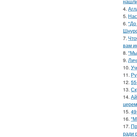
нашли
4.
Агл
5.
Нас
6.
"До
Шнуро
7.
Что
вам и
8.
"Мы
9.
Лич
10.
Уч
11.
Ру
12.
55
13.
Ск
14.
Ай
церем
15.
49
16.
"М
17.
Пр
ради 