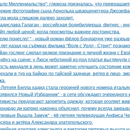
шло Миллениальство": глюкоза призналась, что превращаетс
ежие фотографии сына Арнольда шварценеггера Джозефа
гда мода слишком далеко заходит.
адислава Галаган - российская бодибилдерша, фитнес - ин
йп любой ценой: когда просмотры важнее достоинства.
едю понесло! " - новый роман фёдор Бондарчук уже разрыва
 лет назад на съёмках фильма "Волк с Уолл - Стрит" позна
йан гослинг сделал редкое признание о личной жизни с Ево
нфуз на сцене: у Люси чеботиной из-под платья выглянули с
рсть миндаля в день может заметно улучшить состояние кож
ехали в тур на байках по тайской заднице, ветер в лицо, э
ка.
-Летняя Белла хадид стала героиней нового номера италья
оявился Новый Избранник" - в сети обсуждают очередного 
тивисты предлагают запретить одежду, которая оголяет жив
онардо ди каприо наконец объяснил, почему всегда закрыва
первые Вышла Замуж" - 48-летняя телеведущая Анфиса Че
сера и актёра Александра златопольского.
мейная идиллия александра и виктории петровых вышла н