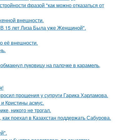
тройности фразой "как можно отказаться от
аженной внешности.
"В 15 лет Лиза Была уже Женщиной".
 о её внешности.
нь.
обмакнул луковицу на палочке в карамель,
я!
просил прощения у супруги Гарика Харламова.
 и Кристины асмус.
ке, никого не трогал.
, как поехал в Казахстан поддержать Сабурова.
й".