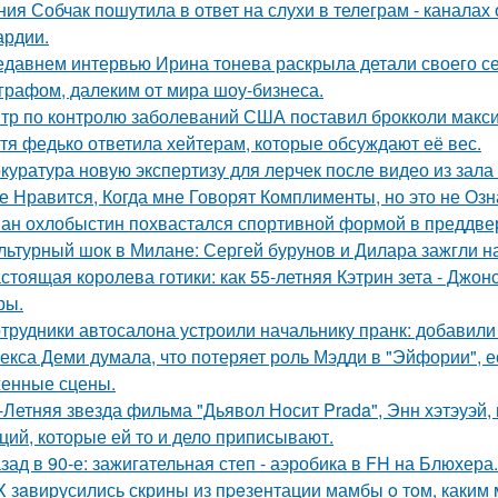
ния Собчак пошутила в ответ на слухи в телеграм - каналах 
ардии.
едавнем интервью Ирина тонева раскрыла детали своего се
графом, далеким от мира шоу-бизнеса.
тр по контролю заболеваний США поставил брокколи макс
тя федько ответила хейтерам, которые обсуждают её вес.
куратура новую экспертизу для лерчек после видео из зала
е Нравится, Когда мне Говорят Комплименты, но это не Озна
ан охлобыстин похвастался спортивной формой в преддве
льтурный шок в Милане: Сергей бурунов и Дилара зажгли на
стоящая королева готики: как 55-летняя Кэтрин зета - Джон
ры.
трудники автосалона устроили начальнику пранк: добавили
екса Деми думала, что потеряет роль Мэдди в "Эйфории", е
енные сцены.
-Летняя звезда фильма "Дьявол Носит Prada", Энн хэтэуэй
ций, которые ей то и дело приписывают.
зад в 90-е: зажигательная степ - аэробика в FH на Блюхера.
X зaвирусились скрины из пpeзентации мамбы o тoм, каким м