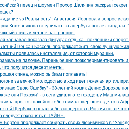
ссийский певец и шоумен Прохор Шаляпин раскрыл секрет с
ешек?
жидание vs Реальность": Анастасия Леонова и вопрос иск
рия Кожевникова вступилась за авербуха после скандала: 
яжный стиль и летнее настроение.
ля карнавал показала фигуру с отдыха - поклонники спорят
-Летний Венсан Кассель продолжает жить свою лучшую жиз
алматы появилась инсталляция, от которой мурашки.
рамель на палочке. Парень решил поэкспериментировать и 
, что получится десерт мечты.
рошая спина, можно рыбкам поплавать!
погоне за вечной молодостью в ход идет тяжелая артиллери
ризнаю Свою Ошибку" - 38-летний комик Денис Дорохов по
ак же они Похожи" - в сети удивляются сходству Маш милаш
жчина просто спокойно себе снимал зверюшек где-то в Афри
ексей Щербаков остался без концертов в России после того
о следует сохранять в ТАЙНЕ.
м Бёртон продолжает собирать своих любимчиков в "Уэнсде