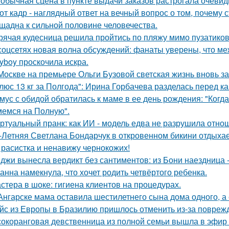
обычная сцена в пункте выдачи заказов растрогала очевидц
от кадр - наглядный ответ на вечный вопрос о том, почему 
щадна к сильной половине человечества.
рячая кудесница решила пройтись по пляжу мимо пузатиков 
соцсетях новая волна обсуждений: фанаты уверены, что 
ayboy проскочила искра.
Москве на премьере Ольги Бузовой светская жизнь вновь з
люс 13 кг за Полгода": Ирина Горбачева разделась перед к
мус с обидой обратилась к маме в ее день рождения: "Когд
емся на Полную".
ртуальный пранк: как ИИ - модель едва не разрушила отно
-Летняя Светлана Бондарчук в откровенном бикини отдыхает
 расистка и ненавижу чернокожих!
джи вынесла вердикт без сантиментов: из Бони наездница -
анна намекнула, что хочет родить четвёртого ребенка.
стера в шоке: гигиена клиентов на процедурах.
Ангарске мама оставила шестилетнего сына дома одного, а
йс из Европы в Бразилию пришлось отменить из-за поврежд
окоранговая девственница из полной семьи вышла в эфир 