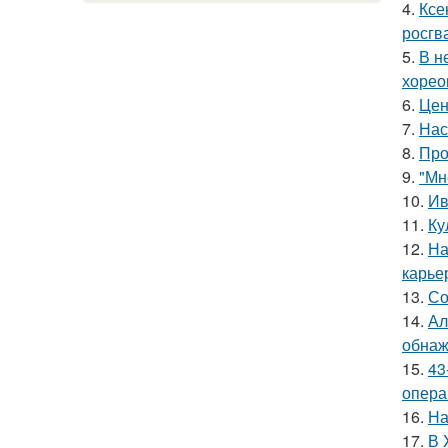
4.
Ксе
росгв
5.
В н
хорео
6.
Цен
7.
Нас
8.
Про
9.
"Мн
10.
Ив
11.
Ку
12.
На
карье
13.
Со
14.
Ал
обнаж
15.
43
опера
16.
На
17.
В 