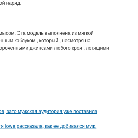
ой наряд.
мысом. Эта модель выполнена из мягкой
нным каблуком , который , несмотря на
укороченными джинсами любого кроя , летящими
ов, зато мужская аудитория уже поставила
я Iowa рассказала, как ее добивался муж.