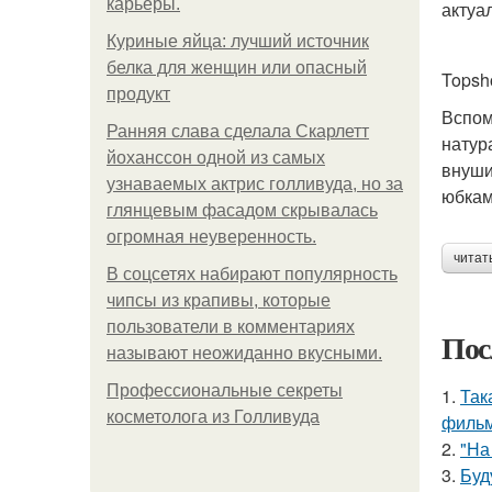
карьеры.
актуа
Куриные яйца: лучший источник
белка для женщин или опасный
Topsho
продукт
Вспом
Ранняя слава сделала Скарлетт
натур
йоханссон одной из самых
внуши
узнаваемых актрис голливуда, но за
юбкам
глянцевым фасадом скрывалась
огромная неуверенность.
читат
В соцсетях набирают популярность
чипсы из крапивы, которые
пользователи в комментариях
Пос
называют неожиданно вкусными.
Профессиональные секреты
1.
Так
косметолога из Голливуда
фильм
2.
"На
3.
Буд