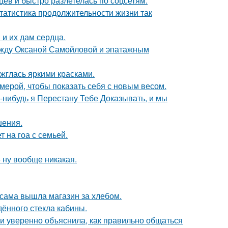
ев и быстро разлетелась по соцсетям.
статистика продолжительности жизни так
и их дам сердца.
между Оксаной Самойловой и эпатажным
ажглась яркими красками.
амерой, чтобы показать себя с новым весом.
а-нибудь я Перестану Тебе Доказывать, и мы
шения.
 на гоа с семьей.
 ну вообще никакая.
 сама вышла магазин за хлебом.
ённого стекла кабины.
и уверенно объяснила, как правильно общаться