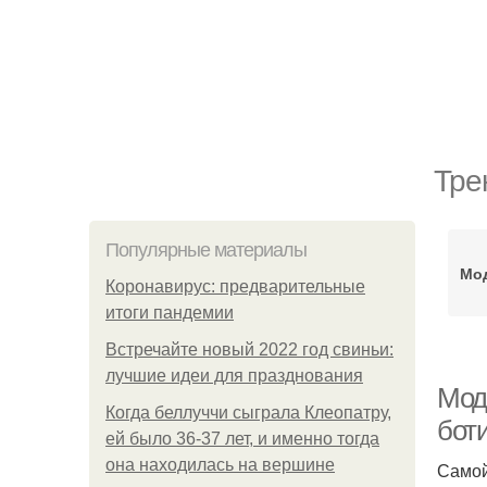
Тре
Популярные материалы
Мо
Коронавирус: предварительные
итоги пандемии
Встречайте новый 2022 год свиньи:
лучшие идеи для празднования
Мод
Когда беллуччи сыграла Клеопатру,
бот
ей было 36-37 лет, и именно тогда
она находилась на вершине
Самой