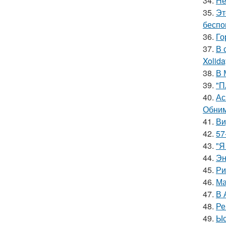
34.
Не
35.
Эт
беспо
36.
Го
37.
В 
Xolid
38.
В 
39.
"П
40.
Ас
Обним
41.
Ви
42.
57
43.
"Я
44.
Эн
45.
Ри
46.
Ма
47.
В 
48.
Ре
49.
Ыс