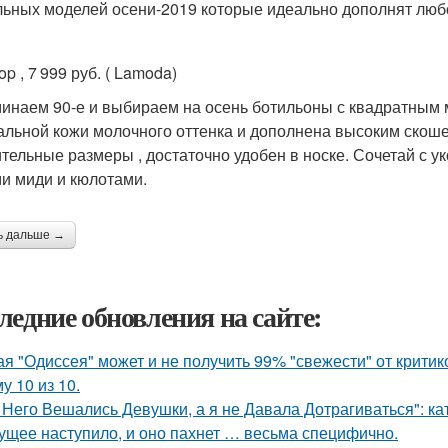
льных моделей осени-2019 которые идеально дополнят люб
p , 7 999 руб. ( Lamoda)
инаем 90-е и выбираем на осень ботильоны с квадратным 
альной кожи молочного оттенка и дополнена высоким скоше
тельные размеры , достаточно удобен в носке. Сочетай с 
и миди и кюлотами.
ь дальше →
ледние обновления на сайте:
ая "Одиссея" может и не получить 99% "свежести" от критик
у 10 из 10.
 Него Вешались Девушки, а я не Давала Дотрагиваться": кат
ущее наступило, и оно пахнет … весьма специфично.