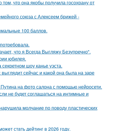
о том, что она якобы получила госохрану от
мейного союза с Алексеем брижей -
имальные 100 баллов.
 потребовала.
чает, что я Всегда Выгляжу Безупречно".
рии юбилея.
 секретном шоу канье уэста.
с выглядит сейчас и какой она была на заре
 Путина на фото салона с помощью нейросети.
сли не будет соглашаться на интимные и
, нарушила молчание по поводу пластических
ожeт стaть дейтинг в 2026 году.