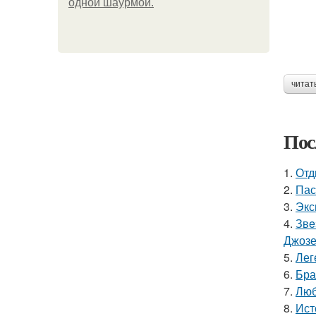
одной шаурмой.
читат
Пос
1.
Отд
2.
Пас
3.
Экс
4.
Звe
Джоз
5.
Лег
6.
Бра
7.
Люб
8.
Ист