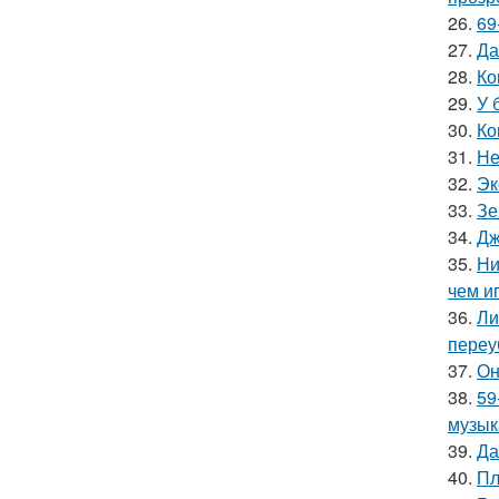
26.
69
27.
Да
28.
Ко
29.
У 
30.
Ко
31.
Не
32.
Эк
33.
Зе
34.
Дж
35.
Ни
чем и
36.
Ли
переу
37.
Он
38.
59
музык
39.
Да
40.
Пл