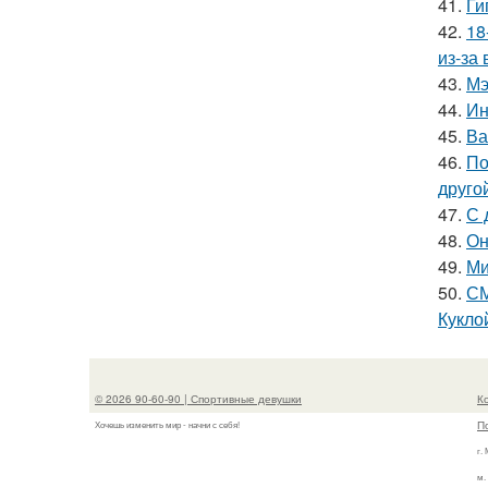
41.
Ги
42.
18
из-за
43.
Мэ
44.
Ин
45.
Ва
46.
По
друго
47.
С 
48.
Он
49.
Ми
50.
СМ
Куклой
© 2026 90-60-90 | Спортивные девушки
К
П
Хочешь изменить мир - начни с себя!
г.
м.