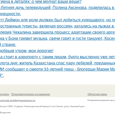
гиена в деталях: о чем молчат ваши вещи?
-Летняя дочь телеведущей, Полина Аксенова, поделилась в 
 внешности.
тт Деймон для роли должен был добиться худощавого, но 
остранные туристы, включая россиян, катались на лыжах в 
лерия Чекалина завершила процесс адаптации своего арген
ка у Бони гремит музыка, свечи горят и гости танцуют, Кос
й стране.
добрым утром, мои дорогие!
а стоит в аэропорту с таким лицом, будто мысленно уже лет
лота дня: житель Казахстана спас пару лебедей, преданных 
И сообщают о смерти 33-летней треш - блогерши Марии Ма
".
онтакты
Пользовательское соглашение
Обратная связь
олитика конфидециальности
Копирование разрешено при у
 Москва, СВАО, Отрадное, Нововладыкинский проезд 8 стр.4, Бизнес-центр «Красивый дом»,
 Владыкино