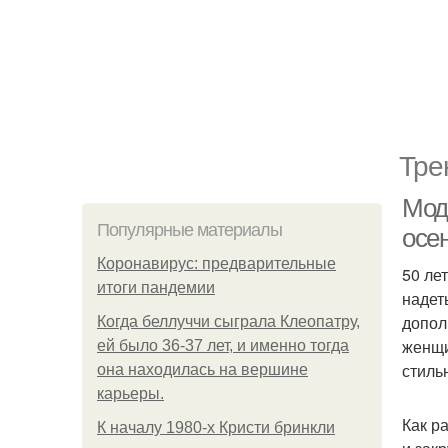
Тре
Мод
Популярные материалы
осе
Коронавирус: предварительные
50 ле
итоги пандемии
надет
допол
Когда беллуччи сыграла Клеопатру,
женщи
ей было 36-37 лет, и именно тогда
стиль
она находилась на вершине
карьеры.
Как р
К началу 1980-х Кристи бринкли