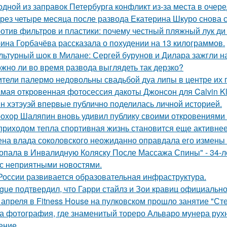
одной из заправок Петербурга конфликт из-за места в очер
рез четыре месяца после развода Екатерина Шкуро снова ска
отив фильтров и пластики: почему честный пляжный лук ди 
ина Горбачёва рассказала о похудении на 13 килограммов.
льтурный шок в Милане: Сергей бурунов и Дилара зажгли на
жно ли во время развода выглядеть так дерзко?
тели палермо недовольны свадьбой дуа липы в центре их 
мая откровенная фотосессия дакоты Джонсон для Calvin Kl
н хэтэуэй впервые публично поделилась личной историей.
охор Шаляпин вновь удивил публику своими откровениями о
приходом тепла спортивная жизнь становится еще активнее -
на влада соколовского неожиданно оправдала его измены 
опала в Инвалидную Коляску После Массажа Спины" - 34-л
 с неприятными новостями.
России развивается образовательная инфраструктура.
gue подтвердил, что Гарри стайлз и Зои кравиц официальн
 апреля в Fitness House на пулковском прошло занятие "Ст
а фотография, где знаменитый тореро Альваро мунера рухн
ение.