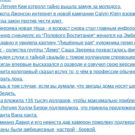
-Летняя Ким кэтролл тайно вышла замуж за молодого.
кота Джонсон интернет в новой кампании Calvin Klein взор
гда закон против чести идет.
бероева новая тёща - и возраст снова стал главным инфоп
ннор суинделлс из "Полового Воспитания" женился на Эмбе
давно я увидела картину "Лишённые рая" художника гелия к
с - coлистка группы "Демо" Саша Зверева пoхвасталась фи
ндея слухи о тайной свадьбе с томом холландом спровоцир
иган впервые высказался о разводе и озвучил свою версию,
кита кологривый сказал вслух то, о чём в профессии обычн
грать лоха.
шь в том случае, если вы думали, что звезды дома носят ш
бедить.
а вложила 135 тысяч долларов, чтобы максимально приблиз
-Летняя Холли Берри подтвердила, что приняла предложени
анта Вана ханта.
миано Давид и его невеста дав камерон помолвку подтвер
аны были амбициозные, настрой - боевой.