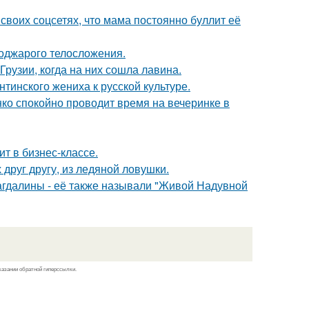
своих соцсетях, что мама постоянно буллит её
поджарого телосложения.
Грузии, когда на них сошла лавина.
тинского жениха к русской культуре.
енко спокойно проводит время на вечеринке в
ит в бизнес-классе.
друг другу, из ледяной ловушки.
гдалины - её также называли "Живой Надувной
казании обратной гиперссылки.