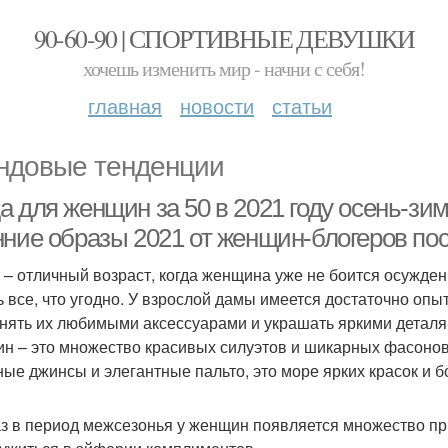
90-60-90 | СПОРТИВНЫЕ ДЕВУШКИ
хочешь изменить мир - начни с себя!
главная
новости
статьи
ндовые тенденции
а для женщин за 50 в 2021 году осень-зи
нние образы 2021 от женщин-блогеров пос
т – отличный возраст, когда женщина уже не боится осужден
ь все, что угодно. У взрослой дамы имеется достаточно опы
нять их любимыми аксессуарами и украшать яркими деталям
н – это множество красивых силуэтов и шикарных фасонов 
ные джинсы и элегантные пальто, это море ярких красок и 
аз в период межсезонья у женщин появляется множество п