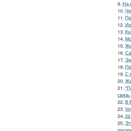
9.
На 
10.
Че
11.
Пр
12.
Ир
13.
Ку
14.
Мо
15.
Жи
16.
Са
17.
Эн
18.
Пр
19.
С 
20.
Же
21.
"П
связь
22.
В 
23.
Vo
24.
22
25.
Эт
прозр