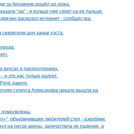
еди за бензином дошёл до ножа.
зала "да" - и кольцо уже сияет на ее пальце.
девлин расколол интернет - сообщества.
 секретном шоу канье уэста.
города.
ein.
 вкусах и предпочтениях.
 и это нас только радует.
Рите дакоте.
етняя супруга Александра цекало вышла на
о помолвлены.
еп+", объединившее любителей степ - аэробики.
ул на песок арены, запечатлела не падение, а