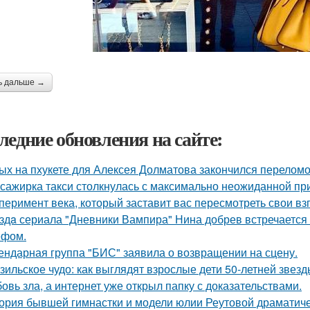
ь дальше →
ледние обновления на сайте:
ых на пхукете для Алексея Долматова закончился переломо
сажирка такси столкнулась с максимально неожиданной п
перимент века, который заставит вас пересмотреть свои вз
здa сериала "Дневники Вампира" Нина добрев встречается
ефом.
ендарная группа "БИС" заявила о возвращении на сцену.
зильское чудо: как выглядят взрослые дети 50-летней звез
овь зла, а интернет уже открыл папку с доказательствами.
ория бывшей гимнастки и модели юлии Реутовой драматиче