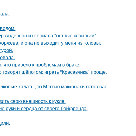
вала.
оводом.
р Андерсон из сериала "острые козырьки".
оржева, и она не выходит у меня из головы.
гуpoй.
овала.
 что привело к проблемам в браке.
о говорят шёпотом: играть "Красавчика" проще,
елковые халаты, то Мэттью макконахи готов вас
ить свою внешность к кукле.
е руки и сердца от своего бойфренда,
дили.