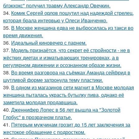
блэкхокс" получил травму Александр Овечкин.
34.
Комик Сергей орлов пошутил над надеждой стрелец,
которая брала интервью у Олеси Иванченко.
35.
В Москве женщина едва не выбросилась из такси во
время движения.
36.
Идеальный киновечер с парнем.
37.
Модель признаётся, что секрет её стройности - не в
жёстких диетах и изматывающих тренировках, а в
регулярном движении и осознанном образе жизни.
38.
Во время разговора на съёмках Аманда сейфрид в
шутливой форме затронула тему пластики.
39.
В одном из магазинов сети магнит в Москве молодая
женщина пыталась украсть бутылку пива, однако её
заметила молодая продавщица.
40.
Дженнифер Лопес в 56 лет вышла на "Золотой
Глобус" в прозрачном платье.
41.
Пятерым мужчинам грозит до 15 лет заключения за
жестокое обращение с подростком.