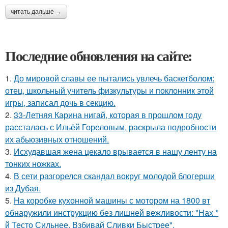
читать дальше →
Последние обновления на сайте:
1.
До мировой славы ее пытались увлечь баскетболом:
отец, школьный учитель физкультуры и поклонник этой
игры, записал дочь в секцию.
2.
33-Летняя Карина нигай, которая в прошлом году
рассталась с Ильёй Гореловым, раскрыла подробности
их абьюзивных отношений.
3.
Исхудавшая жена цекало врывается в нашу ленту на
тонких ножках.
4.
В сети разгорелся скандал вокруг молодой блогерши
из Дубая.
5.
На коробке кухонной машины с мотором на 1800 вт
обнаружили инструкцию без лишней вежливости: "Нах *
й Тесто Сильнее, Взбивай Сливки Быстрее".