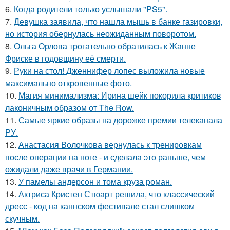
6.
Когда родители только услышали "PS5".
7.
Девушка заявила, что нашла мышь в банке газировки,
но история обернулась неожиданным поворотом.
8.
Ольга Орлова трогательно обратилась к Жанне
Фриске в годовщину её смерти.
9.
Руки на стол! Дженнифер лопес выложила новые
максимально откровенные фото.
10.
Магия минимализма: Ирина шейк покорила критиков
лаконичным образом от The Row.
11.
Самые яркие образы на дорожке премии телеканала
РУ.
12.
Анастасия Волочкова вернулась к тренировкам
после операции на ноге - и сделала это раньше, чем
ожидали даже врачи в Германии.
13.
У памелы андерсон и тома круза роман.
14.
Актриса Кристен Стюарт решила, что классический
дресс - код на каннском фестивале стал слишком
скучным.