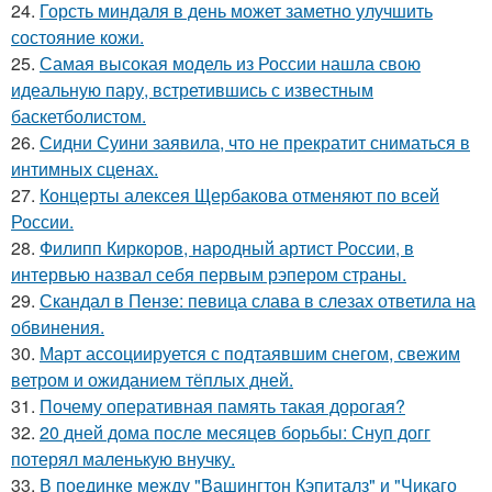
24.
Горсть миндаля в день может заметно улучшить
состояние кожи.
25.
Самая высокая модель из России нашла свою
идеальную пару, встретившись с известным
баскетболистом.
26.
Сидни Суини заявила, что не прекратит сниматься в
интимных сценах.
27.
Концерты алексея Щербакова отменяют по всей
России.
28.
Филипп Киркоров, народный артист России, в
интервью назвал себя первым рэпером страны.
29.
Скандал в Пензе: певица слава в слезах ответила на
обвинения.
30.
Март ассоциируется с подтаявшим снегом, свежим
ветром и ожиданием тёплых дней.
31.
Почему оперативная память такая дорогая?
32.
20 дней дома после месяцев борьбы: Снуп догг
потерял маленькую внучку.
33.
В поединке между "Вашингтон Кэпиталз" и "Чикаго