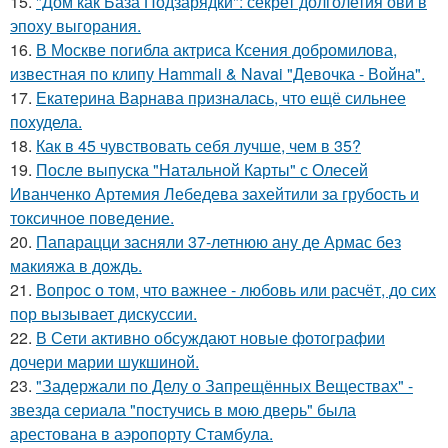
15.
"Дом как База Подзарядки": секрет долголетия ови в
эпоху выгорания.
16.
В Москве погибла актриса Ксения добромилова,
известная по клипу Hammali & Navai "Девочка - Война".
17.
Екатерина Варнава призналась, что ещё сильнее
похудела.
18.
Как в 45 чувствовать себя лучше, чем в 35?
19.
После выпуска "Натальной Карты" с Олесей
Иванченко Артемия Лебедева захейтили за грубость и
токсичное поведение.
20.
Папарацци засняли 37-летнюю ану де Армас без
макияжа в дождь.
21.
Вопрос о том, что важнее - любовь или расчёт, до сих
пор вызывает дискуссии.
22.
В Сети активно обсуждают новые фотографии
дочери марии шукшиной.
23.
"Задержали по Делу о Запрещённых Веществах" -
звезда сериала "постучись в мою дверь" была
арестована в аэропорту Стамбула.