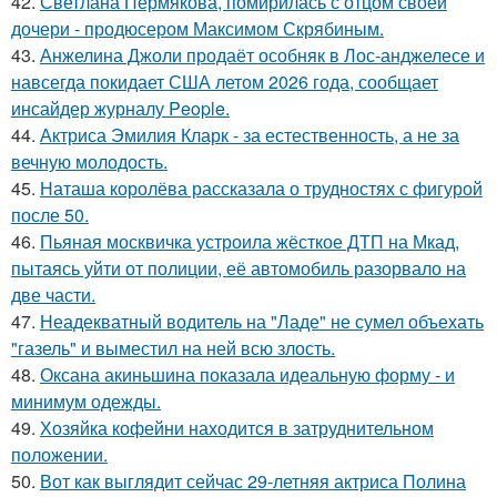
42.
Светлана Пермякова, помирилась с отцом своей
дочери - продюсером Максимом Скрябиным.
43.
Анжелина Джоли продаёт особняк в Лос-анджелесе и
навсегда покидает США летом 2026 года, сообщает
инсайдер журналу People.
44.
Актриса Эмилия Кларк - за естественность, а не за
вечную молодость.
45.
Наташа королёва рассказала о трудностях с фигурой
после 50.
46.
Пьяная москвичка устроила жёсткое ДТП на Мкад,
пытаясь уйти от полиции, её автомобиль разорвало на
две части.
47.
Неадекватный водитель на "Ладе" не сумел объехать
"газель" и выместил на ней всю злость.
48.
Оксана акиньшина показала идеальную форму - и
минимум одежды.
49.
Хозяйка кофейни находится в затруднительном
положении.
50.
Вот как выглядит сейчас 29-летняя актриса Полина